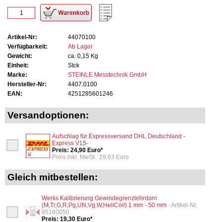
Artikel-Nr:
44070100
Verfügbarkeit:
Ab Lager
Gewicht:
ca. 0,15 Kg
Einheit:
Stck
Marke:
STEINLE Messtechnik GmbH
Hersteller-Nr:
4407.0100
EAN:
4251285601246
Versandoptionen:
Aufschlag für Expressversand DHL Deutschland -
Express V15-
Preis: 24,90 Euro*
Preis inkl. MwSt.: 29,63 Euro
Gleich mitbestellen:
Werks Kalibrierung Gewindegrenzlehrdorn
(M,Tr,G,R,Pg,UN,Vg,W,HeliCoil) 1 mm - 50 mm
- Artikel-Nr.
85160050
Preis: 19,30 Euro*