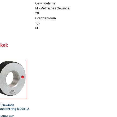
Gewindelehre
M - Metrisches Gewinde
20
Grenzlehrdorn
1,5
6H
kel:
E Gewinde
sslehrring M20x1,5
lehre mit