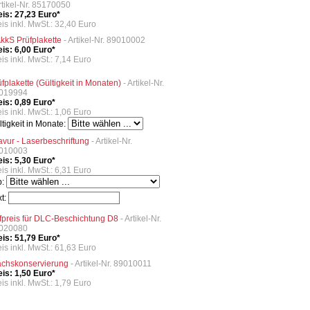
Artikel-Nr. 85170050
eis: 27,23 Euro*
eis inkl. MwSt.: 32,40 Euro
kkS Prüfplakette
- Artikel-Nr. 89010002
eis: 6,00 Euro*
is inkl. MwSt.: 7,14 Euro
üfplakette (Gültigkeit in Monaten)
- Artikel-Nr.
019994
eis: 0,89 Euro*
is inkl. MwSt.: 1,06 Euro
ltigkeit in Monate:
avur - Laserbeschriftung
- Artikel-Nr.
010003
eis: 5,30 Euro*
is inkl. MwSt.: 6,31 Euro
p:
xt:
fpreis für DLC-Beschichtung D8
- Artikel-Nr.
020080
eis: 51,79 Euro*
eis inkl. MwSt.: 61,63 Euro
chskonservierung
- Artikel-Nr. 89010011
eis: 1,50 Euro*
is inkl. MwSt.: 1,79 Euro