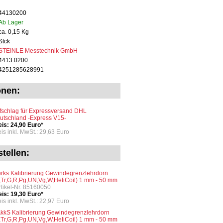
44130200
Ab Lager
ca. 0,15 Kg
Stck
STEINLE Messtechnik GmbH
4413.0200
4251285628991
onen:
fschlag für Expressversand DHL
utschland -Express V15-
eis: 24,90 Euro*
eis inkl. MwSt.: 29,63 Euro
tellen:
rks Kalibrierung Gewindegrenzlehrdorn
,Tr,G,R,Pg,UN,Vg,W,HeliCoil) 1 mm - 50 mm
Artikel-Nr. 85160050
eis: 19,30 Euro*
eis inkl. MwSt.: 22,97 Euro
kkS Kalibrierung Gewindegrenzlehrdorn
,Tr,G,R,Pg,UN,Vg,W,HeliCoil) 1 mm - 50 mm