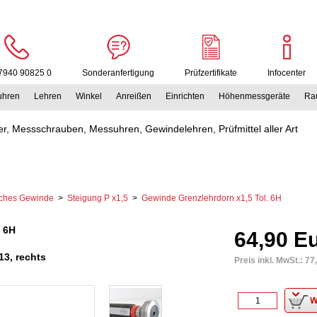
7940 90825 0
Sonderanfertigung
Prüfzertifikate
Infocenter
uhren
Lehren
Winkel
Anreißen
Einrichten
Höhenmessgeräte
Rau
r, Messschrauben, Messuhren, Gewindelehren, Prüfmittel aller Art
sches Gewinde
>
Steigung P x1,5
>
Gewinde Grenzlehrdorn x1,5 Tol. 6H
 6H
64,90 E
3, rechts
Preis inkl. MwSt.:
77