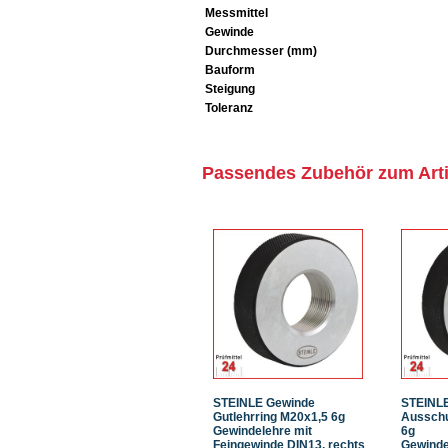
Messmittel
Gewinde
Durchmesser (mm)
Bauform
Steigung
Toleranz
Passendes Zubehör zum Arti
STEINLE Gewinde
STEINL
Gutlehrring M20x1,5 6g
Ausschu
Gewindelehre mit
6g
Feingewinde DIN13, rechts
Gewinde