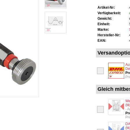
Artikel-Nr:
Verfügbarkeit:
Gewicht:
Einheit:
Marke:
Hersteller-Nr:
EAN:
Versandopti
Au
De
Pr
Pr
Gleich mitbes
We
(M
- 
Pr
Pr
DA
(M