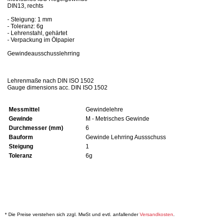
DIN13, rechts
- Steigung: 1 mm
- Toleranz: 6g
- Lehrenstahl, gehärtet
- Verpackung im Ölpapier
Gewindeausschusslehrring
Lehrenmaße nach DIN ISO 1502
Gauge dimensions acc. DIN ISO 1502
Messmittel
Gewindelehre
Gewinde
M - Metrisches Gewinde
Durchmesser (mm)
6
Bauform
Gewinde Lehrring Aussschuss
Steigung
1
Toleranz
6g
* Die Preise verstehen sich zzgl. MwSt und evtl. anfallender
Versandkosten
.