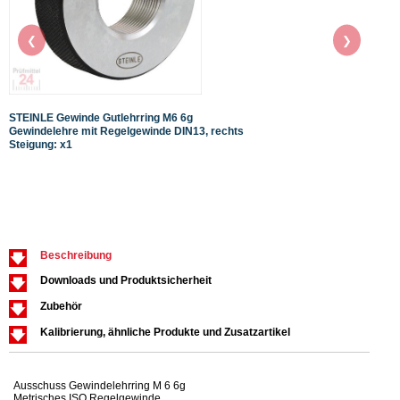
❮
❯
STEINLE Gewinde Gutlehrring M6 6g
STEIN
Gewindelehre mit Regelgewinde DIN13, rechts
Gewin
Steigung: x1
Steig
Beschreibung
Downloads und Produktsicherheit
Zubehör
Kalibrierung, ähnliche Produkte und Zusatzartikel
Ausschuss Gewindelehrring M 6 6g
Metrisches ISO Regelgewinde