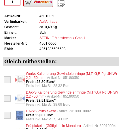
Artikel-Nr:
45010060
Verfügbarkeit:
Auf Anfrage
Gewicht:
ca. 0,49 Kg
Einheit:
Stck
Marke:
STEINLE Messtechnik GmbH
Hersteller-Nr:
4501.0060
EAN:
4251285606593
Gleich mitbestellen:
Werks Kalibrierung Gewindelehrringe (M,Tr,G,R,Pg,UN,W)
2,2 - 50 mm
- Artikel-Nr. 85180050
Preis: 23,80 Euro*
Preis inkl. MwSt.: 28,32 Euro
DAkkS Kalibrierung Gewindelehrringe (M,Tr,G,R,Pg,UN,W)
2,2 - 50 mm
- Artikel-Nr. 85190050
Preis: 32,51 Euro*
Preis inkl. MwSt.: 38,69 Euro
DAkkS Prüfplakette
- Artikel-Nr. 89010002
Preis: 6,00 Euro*
Preis inkl. MwSt.: 7,14 Euro
Prüfplakette (Gültigkeit in Monaten)
- Artikel-Nr. 89019994