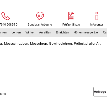
7940 90825 0
Sonderanfertigung
Prüfzertifikate
Infocenter
uhren
Lehren
Winkel
Anreißen
Einrichten
Höhenmessgeräte
Rau
r, Messschrauben, Messuhren, Gewindelehren, Prüfmittel aller Art
unft