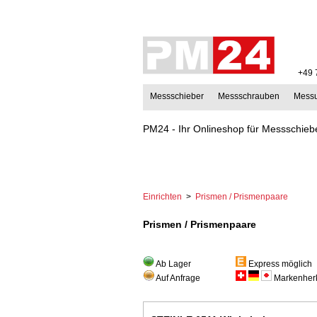
+49 
Messschieber
Messschrauben
Mess
PM24 - Ihr Onlineshop für Messschiebe
Einrichten
>
Prismen / Prismenpaare
Prismen / Prismenpaare
Ab Lager
Express möglich
Auf Anfrage
Markenherk