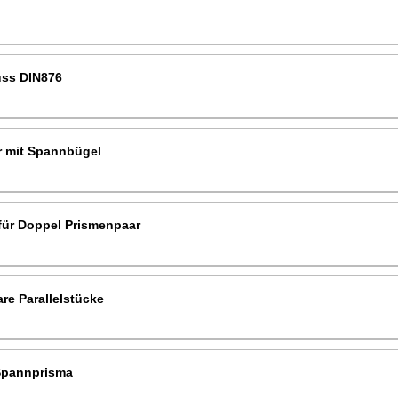
uss DIN876
r mit Spannbügel
für Doppel Prismenpaar
re Parallelstücke
Spannprisma