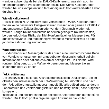
weniger aufwendig als bei der DAkkS-Kalibrierung, was sich auch in
einem günstigeren Preis bemerkbar macht. Die Werks-Kalibrierungen
werden bei uns kompetent und fachkundig im DAkkS-akkreditierten Labor
durchgeführt.
Wie oft kalibrieren?
Das ist je nach Nutzung individuell verschieden. DAkkS-Kalibrierungen
haben keine bestimmte Gültigkeitsdauer, müssen aber gemäß ISO 9001 in
angemessenen Zeitabständen oder vor dem Gebrauch wiederholt
werden. Lange Kalibrierintervalle bedeuten geringere Kalibrierkosten,
bergen jedoch das Risiko der Nichtkonformität eines Messgerätes. Für
qualitätsrelevante und regelmäßig verwendete Messmittel wird oft eine
jährliche Kalibrierung empfohlen.
1
Rückführbarkeit
Rückführbar ist ein Messergebnis, das durch eine ununterbrochene Kette
von Vergleichsmessungen mit angegebener Messunsicherheit auf ein
internationales oder nationales Normal bezogen ist. Das Normal wird
routinemäßig benutzt, um Maßverkörperungen und Messgeräte zu
kalibrieren oder zu prüfen.
2
Akkreditierung
Die DAkkS ist die nationale Akkreditierungsstelle in Deutschland, die im
öffentlichen Interesse nach der EG-Verordnung Nr. 765/2008 und nach
dem Akkreditierungsstellengesetz handelt. Sie akkreditiert unter anderem
Laboratorien und Zertifizierungsstellen und bestätigt damit, dass Aufgaben
kompetent,
fachkundig und entsprechend der geltenden Anforderungen durchgeführt
werden. Die DAkkS prüft in regelmäßigen Abständen die Prüfer.