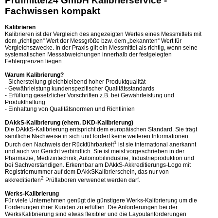
Prüfmittel24 GmbH Kalibrierservice -
Fachwissen kompakt
Kalibrieren
Kalibrieren ist der Vergleich des angezeigten Wertes eines Messmittels mit
dem „richtigen“ Wert der Messgröße bzw. dem „bekannten“ Wert für
Vergleichszwecke. In der Praxis gilt ein Messmittel als richtig, wenn seine
systematischen Messabweichungen innerhalb der festgelegten
Fehlergrenzen liegen.
Warum Kalibrierung?
- Sicherstellung gleichbleibend hoher Produktqualität
- Gewährleistung kundenspezifischer Qualitätsstandards
- Erfüllung gesetzlicher Vorschriften z.B. bei Gewährleistung und
Produkthaftung
- Einhaltung von Qualitätsnormen und Richtlinien
DAkkS-Kalibrierung (ehem. DKD-Kalibrierung)
Die DAkkS-Kalibrierung entspricht dem europäischen Standard. Sie trägt
sämtliche Nachweise in sich und fordert keine weiteren Informationen.
1
Durch den Nachweis der Rückführbarkeit
ist sie international anerkannt
und auch vor Gericht verbindlich. Sie ist meist vorgeschrieben in der
Pharmazie, Medizintechnik, Automobilindustrie, Industrieproduktion und
bei Sachverständigen. Erkennbar am DAkkS-Akkreditierungs-Logo mit
Registriernummer auf dem DAkkSKalibrierschein, das nur von
2
akkreditierten
Prüflaboren verwendet werden darf.
Werks-Kalibrierung
Für viele Unternehmen genügt die günstigere Werks-Kalibrierung um die
Forderungen ihrer Kunden zu erfüllen. Die Anforderungen bei der
WerksKalibrierung sind etwas flexibler und die Layoutanforderungen