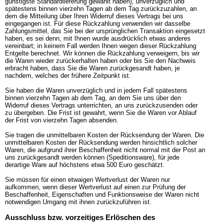
günstigste Standardlieferung gewählt haben), unverzüglich und
spätestens binnen vierzehn Tagen ab dem Tag zurückzuzahlen, an
dem die Mitteilung über Ihren Widerruf dieses Vertrags bei uns
eingegangen ist. Für diese Rückzahlung verwenden wir dasselbe
Zahlungsmittel, das Sie bei der ursprünglichen Transaktion eingesetzt
haben, es sei denn, mit Ihnen wurde ausdrücklich etwas anderes
vereinbart; in keinem Fall werden Ihnen wegen dieser Rückzahlung
Entgelte berechnet. Wir können die Rückzahlung verweigern, bis wir
die Waren wieder zurückerhalten haben oder bis Sie den Nachweis
erbracht haben, dass Sie die Waren zurückgesandt haben, je
nachdem, welches der frühere Zeitpunkt ist.
Sie haben die Waren unverzüglich und in jedem Fall spätestens
binnen vierzehn Tagen ab dem Tag, an dem Sie uns über den
Widerruf dieses Vertrags unterrichten, an uns zurückzusenden oder
zu übergeben. Die Frist ist gewahrt, wenn Sie die Waren vor Ablauf
der Frist von vierzehn Tagen absenden.
Sie tragen die unmittelbaren Kosten der Rücksendung der Waren. Die
unmittelbaren Kosten der Rücksendung werden hinsichtlich solcher
Waren, die aufgrund ihrer Beschaffenheit nicht normal mit der Post an
uns zurückgesandt werden können (Speditionsware), für jede
derartige Ware auf höchstens etwa 500 Euro geschätzt.
Sie müssen für einen etwaigen Wertverlust der Waren nur
aufkommen, wenn dieser Wertverlust auf einen zur Prüfung der
Beschaffenheit, Eigenschaften und Funktionsweise der Waren nicht
notwendigen Umgang mit ihnen zurückzuführen ist.
Ausschluss bzw. vorzeitiges Erlöschen des