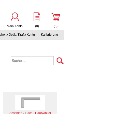
Mein Konto
(0)
(0)
heit / Optik / Kraft / Kontur
Kalibrierung
Anschlag-/ Flach-/ Haarwinkel