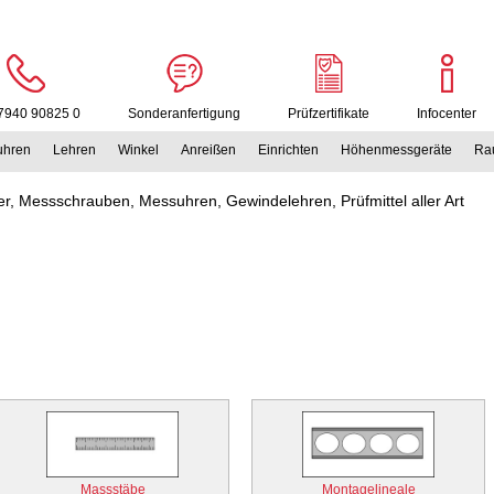
7940 90825 0
Sonderanfertigung
Prüfzertifikate
Infocenter
uhren
Lehren
Winkel
Anreißen
Einrichten
Höhenmessgeräte
Rau
r, Messschrauben, Messuhren, Gewindelehren, Prüfmittel aller Art
Massstäbe
Montagelineale