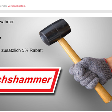
llender
Versandkosten
.