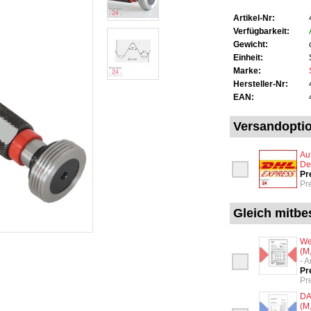
Artikel-Nr:
Verfügbarkeit:
Gewicht:
Einheit:
Marke:
Hersteller-Nr:
EAN:
Versandopti
Au
De
Pr
Pr
Gleich mitbes
We
(M
- 
Pr
Pr
DA
(M