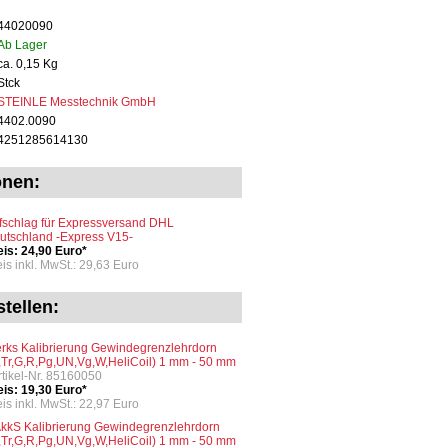
44020090
Ab Lager
ca. 0,15 Kg
Stck
STEINLE Messtechnik GmbH
4402.0090
4251285614130
onen:
fschlag für Expressversand DHL
utschland -Express V15-
eis: 24,90 Euro*
eis inkl. MwSt.: 29,63 Euro
tellen:
rks Kalibrierung Gewindegrenzlehrdorn
,Tr,G,R,Pg,UN,Vg,W,HeliCoil) 1 mm - 50 mm
Artikel-Nr. 85160050
eis: 19,30 Euro*
eis inkl. MwSt.: 22,97 Euro
kkS Kalibrierung Gewindegrenzlehrdorn
,Tr,G,R,Pg,UN,Vg,W,HeliCoil) 1 mm - 50 mm