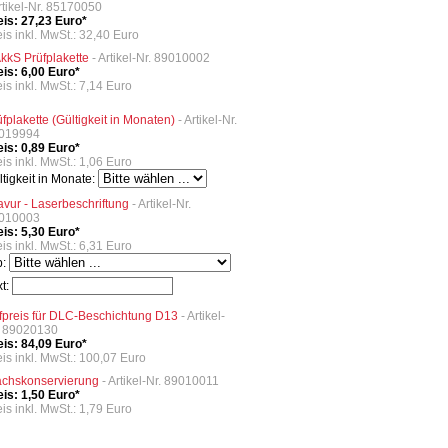
Artikel-Nr. 85170050
eis: 27,23 Euro*
eis inkl. MwSt.: 32,40 Euro
kkS Prüfplakette
- Artikel-Nr. 89010002
eis: 6,00 Euro*
is inkl. MwSt.: 7,14 Euro
üfplakette (Gültigkeit in Monaten)
- Artikel-Nr.
019994
eis: 0,89 Euro*
is inkl. MwSt.: 1,06 Euro
ltigkeit in Monate:
avur - Laserbeschriftung
- Artikel-Nr.
010003
eis: 5,30 Euro*
is inkl. MwSt.: 6,31 Euro
p:
xt:
fpreis für DLC-Beschichtung D13
- Artikel-
. 89020130
eis: 84,09 Euro*
eis inkl. MwSt.: 100,07 Euro
chskonservierung
- Artikel-Nr. 89010011
eis: 1,50 Euro*
is inkl. MwSt.: 1,79 Euro