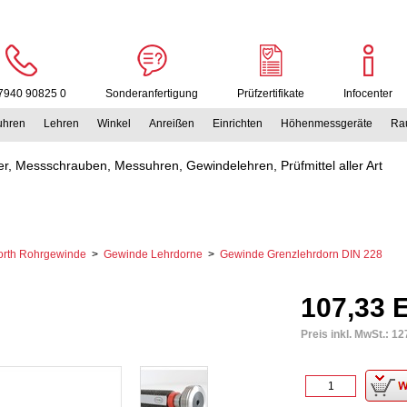
7940 90825 0
Sonderanfertigung
Prüfzertifikate
Infocenter
uhren
Lehren
Winkel
Anreißen
Einrichten
Höhenmessgeräte
Rau
r, Messschrauben, Messuhren, Gewindelehren, Prüfmittel aller Art
orth Rohrgewinde
>
Gewinde Lehrdorne
>
Gewinde Grenzlehrdorn DIN 228
107,33 
Preis inkl. MwSt.:
12