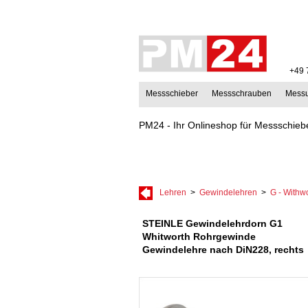
+49 
Messschieber
Messschrauben
Mess
PM24 - Ihr Onlineshop für Messschiebe
Lehren
>
Gewindelehren
>
G - Withw
STEINLE Gewindelehrdorn G1
Whitworth Rohrgewinde
Gewindelehre nach DiN228, rechts