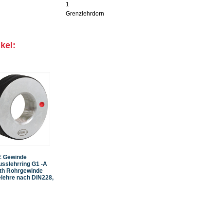
1
Grenzlehrdorn
kel:
E Gewinde
sslehrring G1 -A
th Rohrgewinde
lehre nach DiN228,