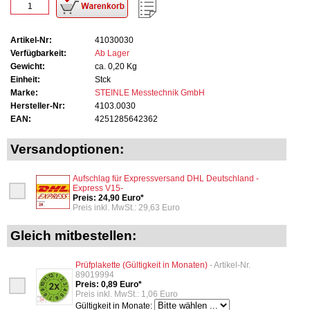
Artikel-Nr:
41030030
Verfügbarkeit:
Ab Lager
Gewicht:
ca. 0,20 Kg
Einheit:
Stck
Marke:
STEINLE Messtechnik GmbH
Hersteller-Nr:
4103.0030
EAN:
4251285642362
Versandoptionen:
Aufschlag für Expressversand DHL Deutschland -
Express V15-
Preis: 24,90 Euro*
Preis inkl. MwSt.: 29,63 Euro
Gleich mitbestellen:
Prüfplakette (Gültigkeit in Monaten)
- Artikel-Nr.
89019994
Preis: 0,89 Euro*
Preis inkl. MwSt.: 1,06 Euro
Gültigkeit in Monate: