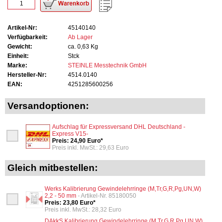
Artikel-Nr:
45140140
Verfügbarkeit:
Ab Lager
Gewicht:
ca. 0,63 Kg
Einheit:
Stck
Marke:
STEINLE Messtechnik GmbH
Hersteller-Nr:
4514.0140
EAN:
4251285600256
Versandoptionen:
Aufschlag für Expressversand DHL Deutschland -
Express V15-
Preis: 24,90 Euro*
Preis inkl. MwSt.: 29,63 Euro
Gleich mitbestellen:
Werks Kalibrierung Gewindelehrringe (M,Tr,G,R,Pg,UN,W)
2,2 - 50 mm
- Artikel-Nr. 85180050
Preis: 23,80 Euro*
Preis inkl. MwSt.: 28,32 Euro
DAkkS Kalibrierung Gewindelehrringe (M,Tr,G,R,Pg,UN,W)