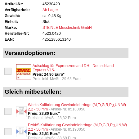
Artikel-Nr:
45230420
Verfügbarkeit:
Ab Lager
Gewicht:
ca. 0,48 Kg
Einheit:
Stck
Marke:
STEINLE Messtechnik GmbH
Hersteller-Nr:
4523.0420
EAN:
4251285613140
Versandoptionen:
Aufschlag für Expressversand DHL Deutschland -
Express V15-
Preis: 24,90 Euro*
Preis inkl. MwSt.: 29,63 Euro
Gleich mitbestellen:
Werks Kalibrierung Gewindelehrringe (M,Tr,G,R,Pg,UN,W)
2,2 - 50 mm
- Artikel-Nr. 85180050
Preis: 23,80 Euro*
Preis inkl. MwSt.: 28,32 Euro
DAkkS Kalibrierung Gewindelehrringe (M,Tr,G,R,Pg,UN,W)
2,2 - 50 mm
- Artikel-Nr. 85190050
Preis: 32,51 Euro*
Preis inkl. MwSt.: 38,69 Euro