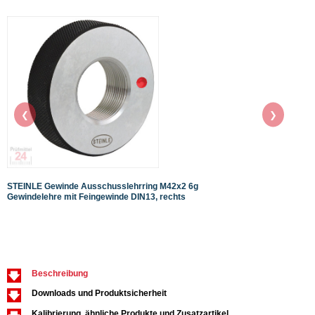
❮
❯
STEINLE Gewinde Ausschusslehrring M42x2 6g
STEIN
Gewindelehre mit Feingewinde DIN13, rechts
mit G
Gewin
Beschreibung
Downloads und Produktsicherheit
Kalibrierung, ähnliche Produkte und Zusatzartikel