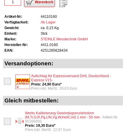
Artikel-Nr:
44110160
Verfügbarkeit:
Ab Lager
Gewicht:
ca. 0,15 Kg
Einheit:
Stck
Marke:
STEINLE Messtechnik GmbH
Hersteller-Nr:
4411.0160
EAN:
4251285628434
Versandoptionen:
Aufschlag für Expressversand DHL Deutschland -
Express V15-
Preis: 24,90 Euro*
Preis inkl. MwSt.: 29,63 Euro
Gleich mitbestellen:
Werks Kalibrierung Gewindegrenzlehrdorn
(M,Tr,G,R,Pg,UN,Vg,W,HeliCoil) 1 mm - 50 mm
- Artikel-Nr.
85160050
Preis: 19,30 Euro*
Preis inkl. MwSt.: 22,97 Euro