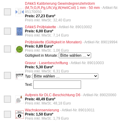
DAkkS Kalibrierung Gewindegrenzlehrdorn
(M,Tr,G,R,Pg,UN,Vg,W,HeliCoil) 1 mm - 50 mm
- Artikel-Nr.
85170050
Preis: 27,23 Euro*
Preis inkl. MwSt.: 32,40 Euro
DAkkS Prüfplakette
- Artikel-Nr. 89010002
Preis: 6,00 Euro*
Preis inkl. MwSt.: 7,14 Euro
Prüfplakette (Gültigkeit in Monaten)
- Artikel-Nr. 89019994
Preis: 0,89 Euro*
Preis inkl. MwSt.: 1,06 Euro
Gültigkeit in Monate:
Gravur - Laserbeschriftung
- Artikel-Nr. 89010003
Preis: 5,30 Euro*
Preis inkl. MwSt.: 6,31 Euro
Typ:
Text:
Aufpreis für DLC-Beschichtung D6
- Artikel-Nr. 89020060
Preis: 40,49 Euro*
Preis inkl. MwSt.: 48,18 Euro
Wachskonservierung
- Artikel-Nr. 89010011
Preis: 1,50 Euro*
Preis inkl. MwSt.: 1,79 Euro