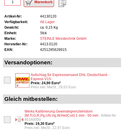
Artikel-Nr:
44130120
Verfügbarkeit:
Ab Lager
Gewicht:
ca. 0,15 Kg
Einheit:
Stck
Marke:
STEINLE Messtechnik GmbH
Hersteller-Nr:
4413.0120
EAN:
4251285628915
Versandoptionen:
Aufschlag für Expressversand DHL Deutschland -
Express V15-
Preis: 24,90 Euro*
Preis inkl. MwSt.: 29,63 Euro
Gleich mitbestellen:
Werks Kalibrierung Gewindegrenzlehrdorn
(M,Tr,G,R,Pg,UN,Vg,W,HeliCoil) 1 mm - 50 mm
- Artikel-Nr.
85160050
Preis: 19,30 Euro*
Preis inkl. MwSt.: 22,97 Euro