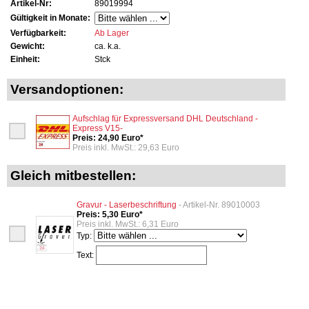
Artikel-Nr:
89019994
Gültigkeit in Monate:
Verfügbarkeit:
Ab Lager
Gewicht:
ca. k.a.
Einheit:
Stck
Versandoptionen:
Aufschlag für Expressversand DHL Deutschland -
Express V15-
Preis: 24,90 Euro*
Preis inkl. MwSt.: 29,63 Euro
Gleich mitbestellen:
Gravur - Laserbeschriftung
- Artikel-Nr. 89010003
Preis: 5,30 Euro*
Preis inkl. MwSt.: 6,31 Euro
Typ:
Text: