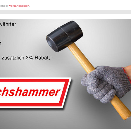
llender
Versandkosten
.