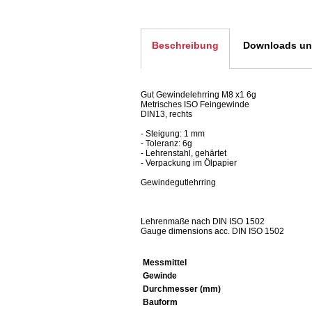
Beschreibung
Downloads und
Gut Gewindelehrring M8 x1 6g
Metrisches ISO Feingewinde
DIN13, rechts
- Steigung: 1 mm
- Toleranz: 6g
- Lehrenstahl, gehärtet
- Verpackung im Ölpapier
Gewindegutlehrring
Lehrenmaße nach DIN ISO 1502
Gauge dimensions acc. DIN ISO 1502
Messmittel
Gewinde
Durchmesser (mm)
Bauform