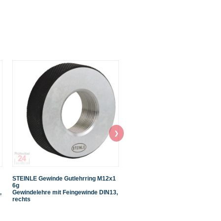
❯
STEINLE Gewinde Gutlehrring M12x1
STEINLE Gewinde Gutlehrring M6
6g
Gewindelehre mit Regelgewinde
,
Gewindelehre mit Feingewinde DIN13,
DIN13, rechts
rechts
Steigung: x1