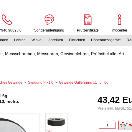
7940 90825 0
Sonderanfertigung
Prüfzertifikate
Infocenter
uhren
Lehren
Winkel
Anreißen
Einrichten
Höhenmessgeräte
Rau
r, Messschrauben, Messuhren, Gewindelehren, Prüfmittel aller Art
sches Gewinde
>
Steigung P x1,0
>
Gewinde Gutlehrring x1 Tol. 6g
1 6g
43,42 E
3, rechts
Preis inkl. MwSt.:
51