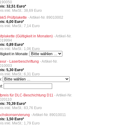
190050
eis: 32,51 Euro*
eis inkl. MwSt.: 38,69 Euro
kkS Prüfplakette
- Artikel-Nr. 89010002
eis: 6,00 Euro*
is inkl. MwSt.: 7,14 Euro
üfplakette (Gültigkeit in Monaten)
- Artikel-Nr.
019994
eis: 0,89 Euro*
is inkl. MwSt.: 1,06 Euro
ltigkeit in Monate:
avur - Laserbeschriftung
- Artikel-Nr.
010003
eis: 5,30 Euro*
is inkl. MwSt.: 6,31 Euro
p:
xt:
fpreis für DLC-Beschichtung D11
- Artikel-Nr.
020110
eis: 70,39 Euro*
eis inkl. MwSt.: 83,76 Euro
chskonservierung
- Artikel-Nr. 89010011
eis: 1,50 Euro*
is inkl. MwSt.: 1,79 Euro