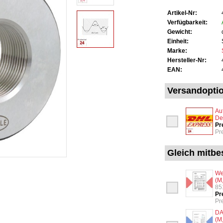
Artikel-Nr:
Verfügbarkeit:
Gewicht:
Einheit:
Marke:
Hersteller-Nr:
EAN:
Versandopti
Au
De
Pr
Pr
Gleich mitbes
We
(M
85
Pr
Pr
DA
(M