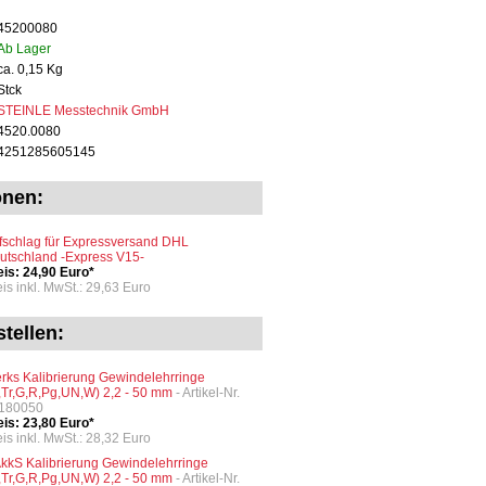
45200080
Ab Lager
ca. 0,15 Kg
Stck
STEINLE Messtechnik GmbH
4520.0080
4251285605145
onen:
fschlag für Expressversand DHL
utschland -Express V15-
eis: 24,90 Euro*
eis inkl. MwSt.: 29,63 Euro
tellen:
rks Kalibrierung Gewindelehrringe
,Tr,G,R,Pg,UN,W) 2,2 - 50 mm
- Artikel-Nr.
180050
eis: 23,80 Euro*
eis inkl. MwSt.: 28,32 Euro
kkS Kalibrierung Gewindelehrringe
,Tr,G,R,Pg,UN,W) 2,2 - 50 mm
- Artikel-Nr.