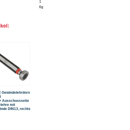
1
6g
kel:
 Gewindelehrdorn
H
 + Ausschussseite
lehre mit
inde DIN13, rechts