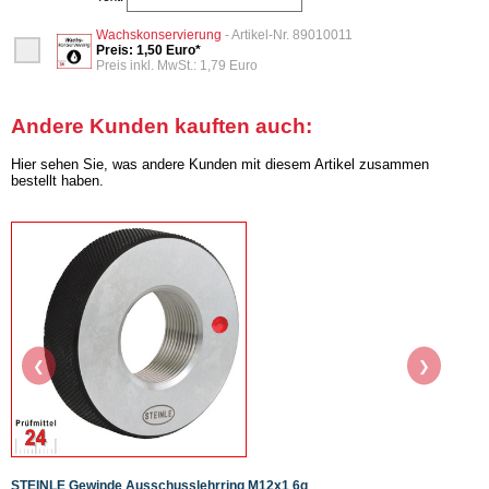
Wachskonservierung
- Artikel-Nr. 89010011
Preis: 1,50 Euro*
Preis inkl. MwSt.: 1,79 Euro
Andere Kunden kauften auch:
Hier sehen Sie, was andere Kunden mit diesem Artikel zusammen
bestellt haben.
❮
❯
STEINLE Gewinde Ausschusslehrring M12x1 6g
STEIN