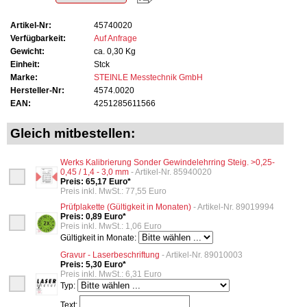
Artikel-Nr:
45740020
Verfügbarkeit:
Auf Anfrage
Gewicht:
ca. 0,30 Kg
Einheit:
Stck
Marke:
STEINLE Messtechnik GmbH
Hersteller-Nr:
4574.0020
EAN:
4251285611566
Gleich mitbestellen:
Werks Kalibrierung Sonder Gewindelehrring Steig. >0,25-
0,45 / 1,4 - 3,0 mm
- Artikel-Nr. 85940020
Preis: 65,17 Euro*
Preis inkl. MwSt.: 77,55 Euro
Prüfplakette (Gültigkeit in Monaten)
- Artikel-Nr. 89019994
Preis: 0,89 Euro*
Preis inkl. MwSt.: 1,06 Euro
Gültigkeit in Monate:
Gravur - Laserbeschriftung
- Artikel-Nr. 89010003
Preis: 5,30 Euro*
Preis inkl. MwSt.: 6,31 Euro
Typ:
Text: