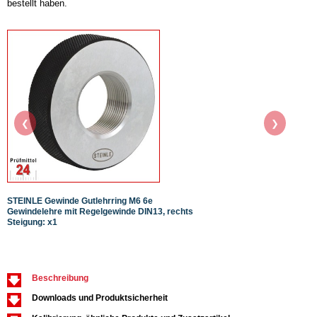
bestellt haben.
❮
❯
STEINLE Gewinde Gutlehrring M6 6e
STEIN
Gewindelehre mit Regelgewinde DIN13, rechts
Gewin
Steigung: x1
Steig
Beschreibung
Downloads und Produktsicherheit