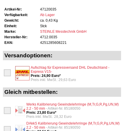
Artikel-Nr:
47120035
Verfügbarkeit:
Ab Lager
Gewicht:
ca. 0,43 Kg
Einheit:
Stck
Marke:
STEINLE Messtechnik GmbH
Hersteller-Nr:
4712.0035
EAN:
4251285608221
Versandoptionen:
Aufschlag für Expressversand DHL Deutschland -
Express V15-
Preis: 24,90 Euro*
Preis inkl. MwSt.: 29,63 Euro
Gleich mitbestellen:
Werks Kalibrierung Gewindelehrringe (M,Tr,G,R,Pg,UN,W)
2,2 - 50 mm
- Artikel-Nr. 85180050
Preis: 23,80 Euro*
Preis inkl. MwSt.: 28,32 Euro
DAkkS Kalibrierung Gewindelehrringe (M,Tr,G,R,Pg,UN,W)
2,2 - 50 mm
- Artikel-Nr. 85190050