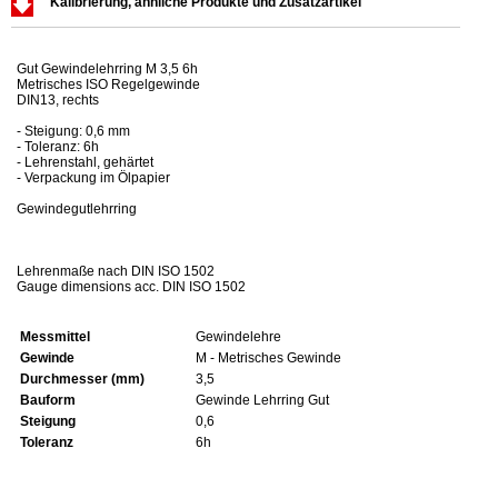
Kalibrierung, ähnliche Produkte und Zusatzartikel
Gut Gewindelehrring M 3,5 6h
Metrisches ISO Regelgewinde
DIN13, rechts
- Steigung: 0,6 mm
- Toleranz: 6h
- Lehrenstahl, gehärtet
- Verpackung im Ölpapier
Gewindegutlehrring
Lehrenmaße nach DIN ISO 1502
Gauge dimensions acc. DIN ISO 1502
Messmittel
Gewindelehre
Gewinde
M - Metrisches Gewinde
Durchmesser (mm)
3,5
Bauform
Gewinde Lehrring Gut
Steigung
0,6
Toleranz
6h