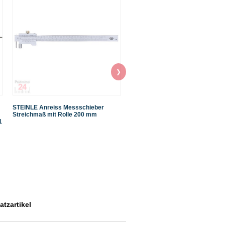
❯
STEINLE Anreiss Messschieber
STEINLE Magnetstativ 3403 mit
Streichmaß mit Rolle 200 mm
Zentralklemmung 380 mm
1
inkl. Feineinstellung Typ: 3403
63x50x55 mm
tzartikel