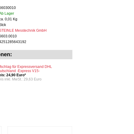
66030010
Ab Lager
ca. 0,01 Kg
Stck
STEINLE Messtechnik GmbH
6603.0010
4251285643192
onen:
fschlag für Expressversand DHL
utschland -Express V15-
eis: 24,90 Euro*
eis inkl. MwSt.: 29,63 Euro