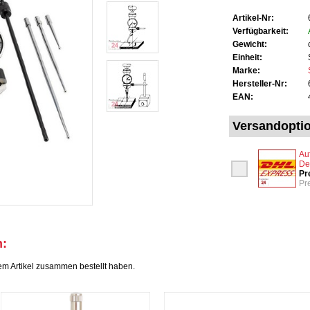
Artikel-Nr:
Verfügbarkeit:
Gewicht:
Einheit:
Marke:
Hersteller-Nr:
EAN:
Versandopti
Au
De
Pr
Pr
h:
em Artikel zusammen bestellt haben.