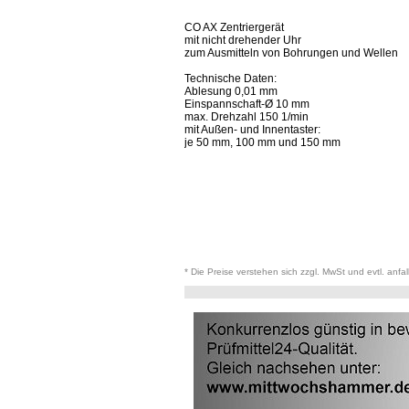
CO AX Zentriergerät
mit nicht drehender Uhr
zum Ausmitteln von Bohrungen und Wellen
Technische Daten:
Ablesung 0,01 mm
Einspannschaft-Ø 10 mm
max. Drehzahl 150 1/min
mit Außen- und Innentaster:
je 50 mm, 100 mm und 150 mm
* Die Preise verstehen sich zzgl. MwSt und evtl. anfa