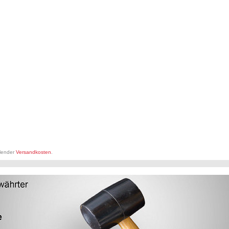
llender
Versandkosten
.