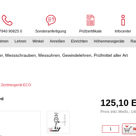
7940 90825 0
Sonderanfertigung
Prüfzertifikate
Infocenter
uhren
Lehren
Winkel
Anreißen
Einrichten
Höhenmessgeräte
Rau
r, Messschrauben, Messuhren, Gewindelehren, Prüfmittel aller Art
>
Zentriergerät ECO
rd
125,10 
Preis inkl. MwSt.:
14