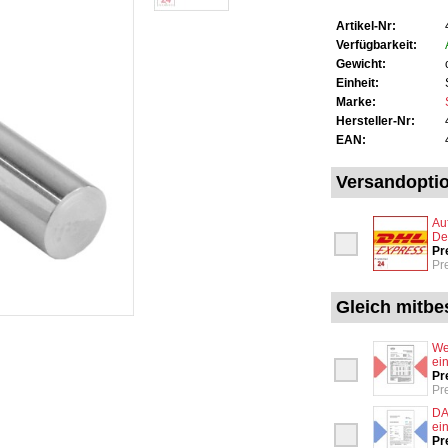
Artikel-Nr:
Verfügbarkeit:
Gewicht:
Einheit:
Marke:
Hersteller-Nr:
EAN:
Versandopti
Au
De
Pr
Pr
Gleich mitbes
We
ei
Pr
Pr
DA
ei
Pr