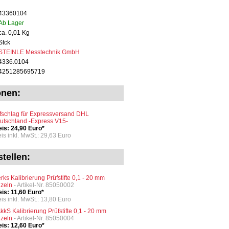
43360104
Ab Lager
ca. 0,01 Kg
Stck
STEINLE Messtechnik GmbH
4336.0104
4251285695719
onen:
fschlag für Expressversand DHL
utschland -Express V15-
eis: 24,90 Euro*
eis inkl. MwSt.: 29,63 Euro
tellen:
rks Kalibrierung Prüfstifte 0,1 - 20 mm
nzeln
- Artikel-Nr. 85050002
eis: 11,60 Euro*
eis inkl. MwSt.: 13,80 Euro
kkS Kalibrierung Prüfstifte 0,1 - 20 mm
nzeln
- Artikel-Nr. 85050004
eis: 12,60 Euro*