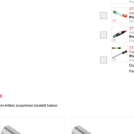
Pr
ST
m
Pr
Pr
ST
Ar
Pr
Pr
ST
Fa
Pr
Pr
Du
Fa
h:
em Artikel zusammen bestellt haben.