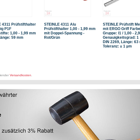
4311 Prüfstifthalter
STEINLE 4311 Alu
STEINLE Prüfstift Me
ig P1F
Prüfstifthalter 1,00 - 1,99 mm
mit ERGO Griff Farb
stifte: 1,00 - 1,99 mm
mit Doppel-Spannung -
Gruppe: I1 / 1,00 - 2
änge: 59 mm
Rot/Grün
Genauigkeitsgrad: 1
DIN 2269, Länge: 63
Toleranz: ± 1 µm
llender
Versandkosten
.