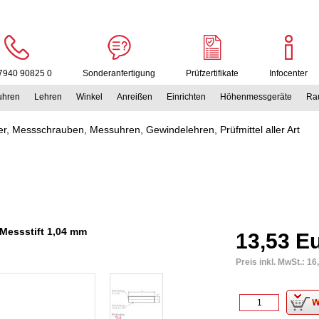
7940 90825 0
Sonderanfertigung
Prüfzertifikate
Infocenter
uhren
Lehren
Winkel
Anreißen
Einrichten
Höhenmessgeräte
Rau
r, Messschrauben, Messuhren, Gewindelehren, Prüfmittel aller Art
 Messstift 1,04 mm
13,53 E
Preis inkl. MwSt.:
16