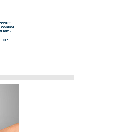
ssstift
e wählbar
,99 mm -
 mm -