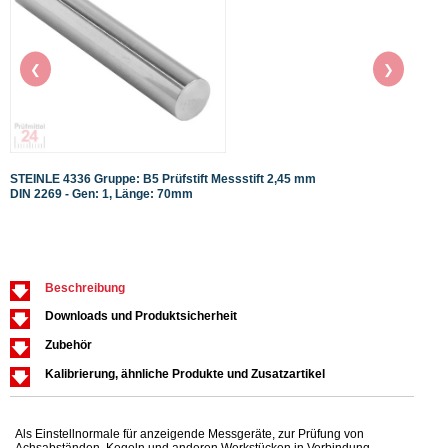
❮
❯
STEINLE 4336 Gruppe: B5 Prüfstift Messstift 2,45 mm
STEIN
DIN 2269 - Gen: 1, Länge: 70mm
DIN 2
Beschreibung
Downloads und Produktsicherheit
Zubehör
Kalibrierung, ähnliche Produkte und Zusatzartikel
Als Einstellnormale für anzeigende Messgeräte, zur Prüfung von
Achsabständen, Kegeln und anderen Werkstücken in Verbindung