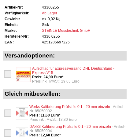
Artikel-Nr:
43360255
Verfügbarkeit:
Ab Lager
Gewicht:
ca. 0,02 Kg
Einheit:
Stck
Marke:
STEINLE Messtechnik GmbH
Hersteller-Nr:
4336.0255
EAN:
4251285697225
Versandoptionen:
Aufschlag für Expressversand DHL Deutschland -
Express V15-
Preis: 24,90 Euro*
Preis inkl. MwSt.: 29,63 Euro
Gleich mitbestellen:
Werks Kalibrierung Prüfstifte 0,1 - 20 mm einzeln
- Artikel-
Nr. 85050002
Preis: 11,60 Euro*
Preis inkl. MwSt.: 13,80 Euro
DAkkS Kalibrierung Prüfstifte 0,1 - 20 mm einzeln
- Artikel-
Nr. 85050004
Preis: 12,60 Euro*