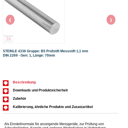
❮
❯
STEINLE 4336 Gruppe: B5 Prüfstift Messstift 1,1 mm
STEIN
DIN 2269 - Gen: 1, Länge: 70mm
DIN 2
Beschreibung
Downloads und Produktsicherheit
Zubehör
Kalibrierung, ähnliche Produkte und Zusatzartikel
Als Einstellnormale für anzeigende Messgeräte, zur Prüfung von
Achsabständen, Kegeln und anderen Werkstücken in Verbindung