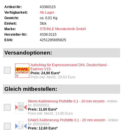
Artikel-Nr:
43360115
Verfügbarkeit:
Ab Lager
Gewicht:
ca. 0,01 Kg
Einheit:
Stck
Marke:
STEINLE Messtechnik GmbH
Hersteller-Nr:
4336.0115
EAN:
4251285695825
Versandoptionen:
Aufschlag für Expressversand DHL Deutschland -
Express V15-
Preis: 24,90 Euro*
Preis inkl. MwSt.: 29,63 Euro
Gleich mitbestellen:
Werks Kalibrierung Prüfstifte 0,1 - 20 mm einzeln
- Artikel-
Nr. 85050002
Preis: 11,60 Euro*
Preis inkl. MwSt.: 13,80 Euro
DAkkS Kalibrierung Prüfstifte 0,1 - 20 mm einzeln
- Artikel-
Nr. 85050004
Preis: 12,60 Euro*