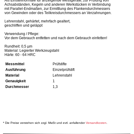
Als Einstellnormale für anzeigende Messgeräte, zur Prüfung von
Achsabständen, Kegeln und anderen Werkstücken in Verbindung
mit Parallel-Endmaßen, zur Ermittlung des Flankendurchmessers
von Gewinden oder des Teilkreisdurchmessers an Verzahnungen.
Lehrenstahl, gehärtet, mehrfach gealtert,
geschliffen und geläppt
Verwendung / Pflege:
Vor dem Gebrauch entfetten und nach dem Gebrauch einfetten!
Rundheit: 0,5 µm
Material: Legierter Werkzeugstahl
Härte: 60 - 64 HRC
Messmittel
Prüfstifte
Ausführung
Einzelprüfstift
Material
Lehrenstahl
Genauigkeit
1
Durchmesser
1,3
* Die Preise verstehen sich zzgl. MwSt und evtl. anfallender
Versandkosten
.