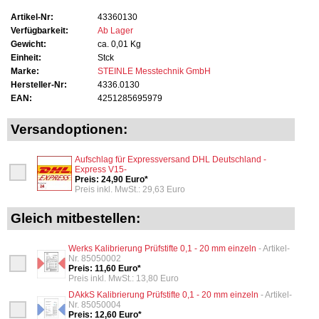
Artikel-Nr:
43360130
Verfügbarkeit:
Ab Lager
Gewicht:
ca. 0,01 Kg
Einheit:
Stck
Marke:
STEINLE Messtechnik GmbH
Hersteller-Nr:
4336.0130
EAN:
4251285695979
Versandoptionen:
Aufschlag für Expressversand DHL Deutschland -
Express V15-
Preis: 24,90 Euro*
Preis inkl. MwSt.: 29,63 Euro
Gleich mitbestellen:
Werks Kalibrierung Prüfstifte 0,1 - 20 mm einzeln
- Artikel-
Nr. 85050002
Preis: 11,60 Euro*
Preis inkl. MwSt.: 13,80 Euro
DAkkS Kalibrierung Prüfstifte 0,1 - 20 mm einzeln
- Artikel-
Nr. 85050004
Preis: 12,60 Euro*