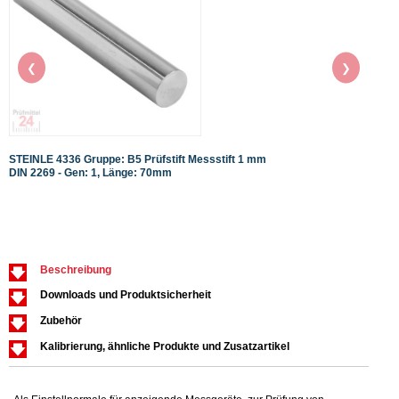
❮
❯
STEINLE 4336 Gruppe: B5 Prüfstift Messstift 1 mm
STEIN
DIN 2269 - Gen: 1, Länge: 70mm
DIN 2
Beschreibung
Downloads und Produktsicherheit
Zubehör
Kalibrierung, ähnliche Produkte und Zusatzartikel