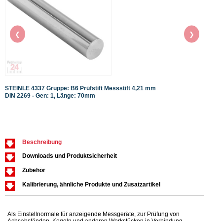
❮
❯
STEINLE 4337 Gruppe: B6 Prüfstift Messstift 4,21 mm
STEIN
DIN 2269 - Gen: 1, Länge: 70mm
DIN 2
Beschreibung
Downloads und Produktsicherheit
Zubehör
Kalibrierung, ähnliche Produkte und Zusatzartikel
Als Einstellnormale für anzeigende Messgeräte, zur Prüfung von
Achsabständen, Kegeln und anderen Werkstücken in Verbindung