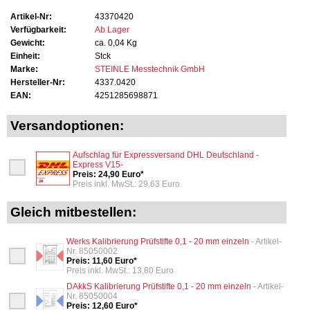
Artikel-Nr:
43370420
Verfügbarkeit:
Ab Lager
Gewicht:
ca. 0,04 Kg
Einheit:
Stck
Marke:
STEINLE Messtechnik GmbH
Hersteller-Nr:
4337.0420
EAN:
4251285698871
Versandoptionen:
Aufschlag für Expressversand DHL Deutschland -
Express V15-
Preis: 24,90 Euro*
Preis inkl. MwSt.: 29,63 Euro
Gleich mitbestellen:
Werks Kalibrierung Prüfstifte 0,1 - 20 mm einzeln
- Artikel-
Nr. 85050002
Preis: 11,60 Euro*
Preis inkl. MwSt.: 13,80 Euro
DAkkS Kalibrierung Prüfstifte 0,1 - 20 mm einzeln
- Artikel-
Nr. 85050004
Preis: 12,60 Euro*