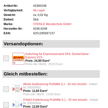
Artikel-Nr:
43360248
Verfügbarkeit:
Ab Lager
Gewicht:
ca. 0,02 Kg
Einheit:
Stck
Marke:
STEINLE Messtechnik GmbH
Hersteller-Nr:
4336.0248
EAN:
4251285697157
Versandoptionen:
Aufschlag für Expressversand DHL Deutschland -
Express V15-
Preis: 24,90 Euro*
Preis inkl. MwSt.: 29,63 Euro
Gleich mitbestellen:
Werks Kalibrierung Prüfstifte 0,1 - 20 mm einzeln
- Artikel-
Nr. 85050002
Preis: 11,60 Euro*
Preis inkl. MwSt.: 13,80 Euro
DAkkS Kalibrierung Prüfstifte 0,1 - 20 mm einzeln
- Artikel-
Nr. 85050004
Preis: 12,60 Euro*