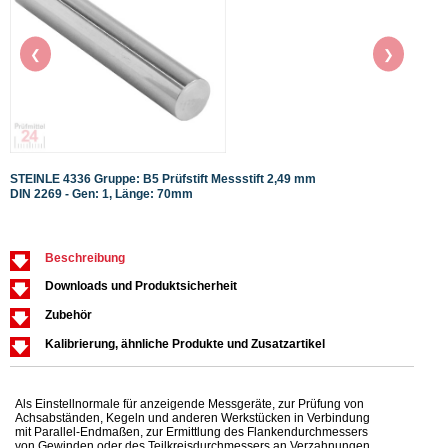
❮
❯
STEINLE 4336 Gruppe: B5 Prüfstift Messstift 2,49 mm
STEIN
DIN 2269 - Gen: 1, Länge: 70mm
DIN 2
Beschreibung
Downloads und Produktsicherheit
Zubehör
Kalibrierung, ähnliche Produkte und Zusatzartikel
Als Einstellnormale für anzeigende Messgeräte, zur Prüfung von
Achsabständen, Kegeln und anderen Werkstücken in Verbindung
mit Parallel-Endmaßen, zur Ermittlung des Flankendurchmessers
von Gewinden oder des Teilkreisdurchmessers an Verzahnungen.