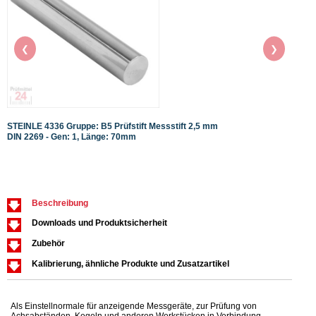
❮
❯
STEINLE 4336 Gruppe: B5 Prüfstift Messstift 2,5 mm
STEIN
DIN 2269 - Gen: 1, Länge: 70mm
DIN 2
Beschreibung
Downloads und Produktsicherheit
Zubehör
Kalibrierung, ähnliche Produkte und Zusatzartikel
Als Einstellnormale für anzeigende Messgeräte, zur Prüfung von
Achsabständen, Kegeln und anderen Werkstücken in Verbindung