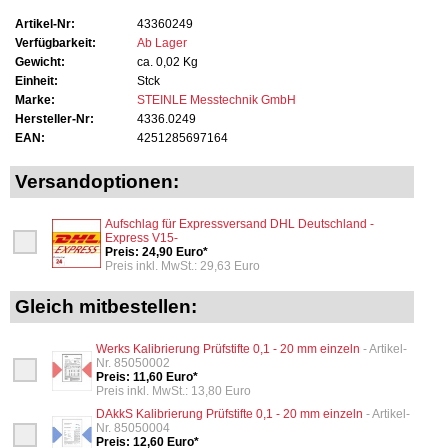
Artikel-Nr:
43360249
Verfügbarkeit:
Ab Lager
Gewicht:
ca. 0,02 Kg
Einheit:
Stck
Marke:
STEINLE Messtechnik GmbH
Hersteller-Nr:
4336.0249
EAN:
4251285697164
Versandoptionen:
Aufschlag für Expressversand DHL Deutschland -
Express V15-
Preis: 24,90 Euro*
Preis inkl. MwSt.: 29,63 Euro
Gleich mitbestellen:
Werks Kalibrierung Prüfstifte 0,1 - 20 mm einzeln
- Artikel-
Nr. 85050002
Preis: 11,60 Euro*
Preis inkl. MwSt.: 13,80 Euro
DAkkS Kalibrierung Prüfstifte 0,1 - 20 mm einzeln
- Artikel-
Nr. 85050004
Preis: 12,60 Euro*