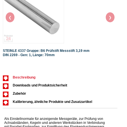
❮
❯
STEINLE 4337 Gruppe: B6 Prüfstift Messstift 3,19 mm
STEIN
DIN 2269 - Gen: 1, Länge: 70mm
DIN 2
Beschreibung
Downloads und Produktsicherheit
Zubehör
Kalibrierung, ähnliche Produkte und Zusatzartikel
Als Einstellnormale für anzeigende Messgeräte, zur Prüfung von
Achsabständen, Kegeln und anderen Werkstücken in Verbindung
mit Parallel-Endmaßen, zur Ermittlung des Flankendurchmessers