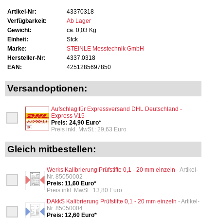
Artikel-Nr:
43370318
Verfügbarkeit:
Ab Lager
Gewicht:
ca. 0,03 Kg
Einheit:
Stck
Marke:
STEINLE Messtechnik GmbH
Hersteller-Nr:
4337.0318
EAN:
4251285697850
Versandoptionen:
Aufschlag für Expressversand DHL Deutschland -
Express V15-
Preis: 24,90 Euro*
Preis inkl. MwSt.: 29,63 Euro
Gleich mitbestellen:
Werks Kalibrierung Prüfstifte 0,1 - 20 mm einzeln
- Artikel-
Nr. 85050002
Preis: 11,60 Euro*
Preis inkl. MwSt.: 13,80 Euro
DAkkS Kalibrierung Prüfstifte 0,1 - 20 mm einzeln
- Artikel-
Nr. 85050004
Preis: 12,60 Euro*