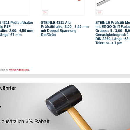
4311 Prüfstifthalter
STEINLE 4311 Alu
STEINLE Prüfstift Me
ig P1F
Prüfstifthalter 3,00 - 3,99 mm
mit ERGO Griff Farb
stifte: 2,00 - 4,50 mm
mit Doppel-Spannung -
Gruppe: I1 / 3,00 - 5
änge: 67 mm
Rot/Grün
Genauigkeitsgrad: 1
DIN 2269, Länge: 63
Toleranz: ± 1 µm
llender
Versandkosten
.