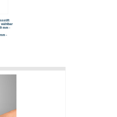
ssstift
e wählbar
,99 mm -
 mm -