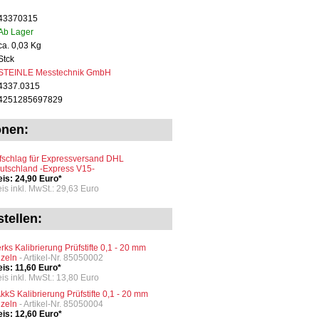
43370315
Ab Lager
ca. 0,03 Kg
Stck
STEINLE Messtechnik GmbH
4337.0315
4251285697829
onen:
fschlag für Expressversand DHL
utschland -Express V15-
eis: 24,90 Euro*
eis inkl. MwSt.: 29,63 Euro
tellen:
rks Kalibrierung Prüfstifte 0,1 - 20 mm
nzeln
- Artikel-Nr. 85050002
eis: 11,60 Euro*
eis inkl. MwSt.: 13,80 Euro
kkS Kalibrierung Prüfstifte 0,1 - 20 mm
nzeln
- Artikel-Nr. 85050004
eis: 12,60 Euro*