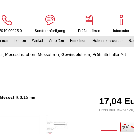
7940 90825 0
Sonderanfertigung
Prüfzertifikate
Infocenter
uhren
Lehren
Winkel
Anreißen
Einrichten
Höhenmessgeräte
Rau
r, Messschrauben, Messuhren, Gewindelehren, Prüfmittel aller Art
 Messstift 3,15 mm
17,04 E
Preis inkl. MwSt.:
20