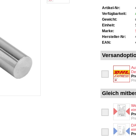
Artikel-Nr:
Verfügbarkeit:
Gewicht:
Einheit:
Marke:
Hersteller-Nr:
EAN:
Versandopti
Au
De
Pr
Pr
Gleich mitbes
We
ei
Pr
Pr
DA
ei
Pr