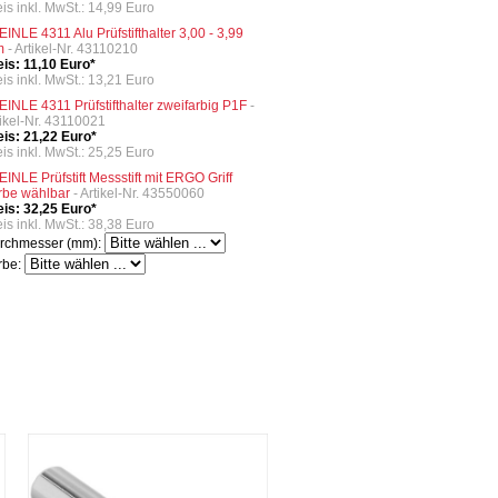
eis inkl. MwSt.: 14,99 Euro
EINLE 4311 Alu Prüfstifthalter 3,00 - 3,99
m
- Artikel-Nr. 43110210
eis: 11,10 Euro*
eis inkl. MwSt.: 13,21 Euro
EINLE 4311 Prüfstifthalter zweifarbig P1F
-
tikel-Nr. 43110021
eis: 21,22 Euro*
eis inkl. MwSt.: 25,25 Euro
EINLE Prüfstift Messstift mit ERGO Griff
rbe wählbar
- Artikel-Nr. 43550060
eis: 32,25 Euro*
eis inkl. MwSt.: 38,38 Euro
rchmesser (mm):
rbe: