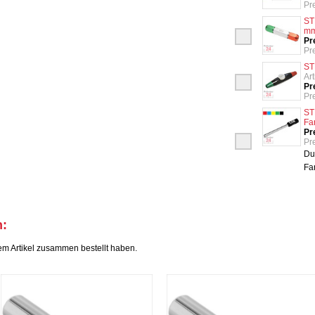
Pr
ST
m
Pr
Pr
ST
Ar
Pr
Pr
ST
Fa
Pr
Pr
Du
Fa
h:
em Artikel zusammen bestellt haben.