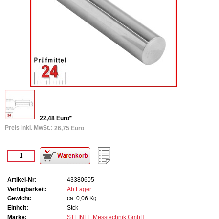
22,48 Euro*
Preis inkl. MwSt.:
26,75 Euro
Artikel-Nr:
43380605
Verfügbarkeit:
Ab Lager
Gewicht:
ca. 0,06 Kg
Einheit:
Stck
Marke:
STEINLE Messtechnik GmbH