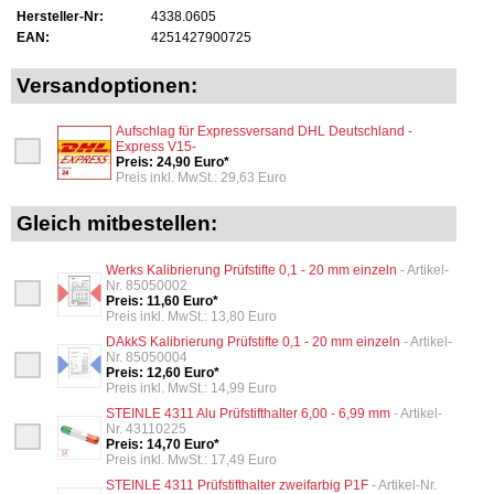
Hersteller-Nr:
4338.0605
EAN:
4251427900725
Versandoptionen:
Aufschlag für Expressversand DHL Deutschland -
Express V15-
Preis: 24,90 Euro*
Preis inkl. MwSt.: 29,63 Euro
Gleich mitbestellen:
Werks Kalibrierung Prüfstifte 0,1 - 20 mm einzeln
- Artikel-
Nr. 85050002
Preis: 11,60 Euro*
Preis inkl. MwSt.: 13,80 Euro
DAkkS Kalibrierung Prüfstifte 0,1 - 20 mm einzeln
- Artikel-
Nr. 85050004
Preis: 12,60 Euro*
Preis inkl. MwSt.: 14,99 Euro
STEINLE 4311 Alu Prüfstifthalter 6,00 - 6,99 mm
- Artikel-
Nr. 43110225
Preis: 14,70 Euro*
Preis inkl. MwSt.: 17,49 Euro
STEINLE 4311 Prüfstifthalter zweifarbig P1F
- Artikel-Nr.