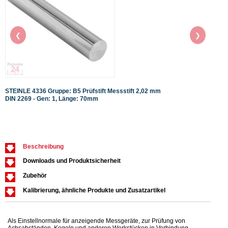
❮
❯
STEINLE 4336 Gruppe: B5 Prüfstift Messstift 2,02 mm
STEIN
DIN 2269 - Gen: 1, Länge: 70mm
DIN 2
Beschreibung
Downloads und Produktsicherheit
Zubehör
Kalibrierung, ähnliche Produkte und Zusatzartikel
Als Einstellnormale für anzeigende Messgeräte, zur Prüfung von
Achsabständen, Kegeln und anderen Werkstücken in Verbindung