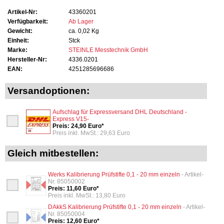
Artikel-Nr:
43360201
Verfügbarkeit:
Ab Lager
Gewicht:
ca. 0,02 Kg
Einheit:
Stck
Marke:
STEINLE Messtechnik GmbH
Hersteller-Nr:
4336.0201
EAN:
4251285696686
Versandoptionen:
Aufschlag für Expressversand DHL Deutschland -
Express V15-
Preis: 24,90 Euro*
Preis inkl. MwSt.: 29,63 Euro
Gleich mitbestellen:
Werks Kalibrierung Prüfstifte 0,1 - 20 mm einzeln
- Artikel-
Nr. 85050002
Preis: 11,60 Euro*
Preis inkl. MwSt.: 13,80 Euro
DAkkS Kalibrierung Prüfstifte 0,1 - 20 mm einzeln
- Artikel-
Nr. 85050004
Preis: 12,60 Euro*