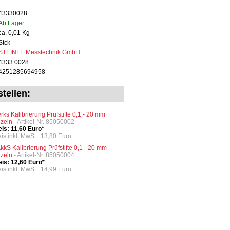
43330028
Ab Lager
ca. 0,01 Kg
Stck
STEINLE Messtechnik GmbH
4333.0028
4251285694958
tellen:
rks Kalibrierung Prüfstifte 0,1 - 20 mm
nzeln
- Artikel-Nr. 85050002
eis: 11,60 Euro*
eis inkl. MwSt.: 13,80 Euro
kkS Kalibrierung Prüfstifte 0,1 - 20 mm
nzeln
- Artikel-Nr. 85050004
eis: 12,60 Euro*
eis inkl. MwSt.: 14,99 Euro