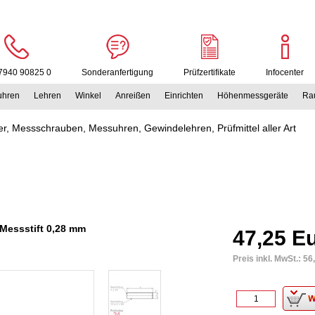
7940 90825 0
Sonderanfertigung
Prüfzertifikate
Infocenter
uhren
Lehren
Winkel
Anreißen
Einrichten
Höhenmessgeräte
Rau
r, Messschrauben, Messuhren, Gewindelehren, Prüfmittel aller Art
 Messstift 0,28 mm
47,25 E
Preis inkl. MwSt.:
56