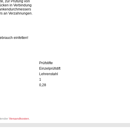
te, zur Prüfung von
ücken in Verbindung
Flankendurchmessers
rs an Verzahnungen.
brauch einfetten!
Prüfstifte
Einzelprüfstift
Lehrenstahl
1
0,28
llender
Versandkosten
.