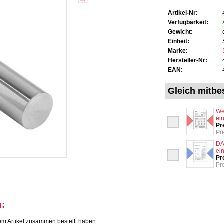
Artikel-Nr:
Verfügbarkeit:
Gewicht:
Einheit:
Marke:
Hersteller-Nr:
EAN:
Gleich mitbes
We
ei
Pr
Pr
DA
ei
Pr
Pr
h:
em Artikel zusammen bestellt haben.