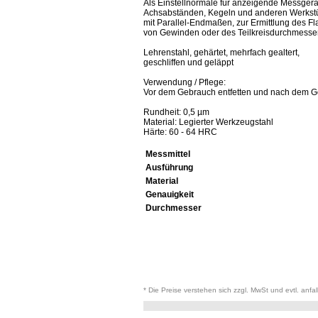
Als Einstellnormale für anzeigende Messgerä
Achsabständen, Kegeln und anderen Werkst
mit Parallel-Endmaßen, zur Ermittlung des 
von Gewinden oder des Teilkreisdurchmesse
Lehrenstahl, gehärtet, mehrfach gealtert,
geschliffen und geläppt
Verwendung / Pflege:
Vor dem Gebrauch entfetten und nach dem Ge
Rundheit: 0,5 µm
Material: Legierter Werkzeugstahl
Härte: 60 - 64 HRC
Messmittel
Ausführung
Material
Genauigkeit
Durchmesser
* Die Preise verstehen sich zzgl. MwSt und evtl. anfa