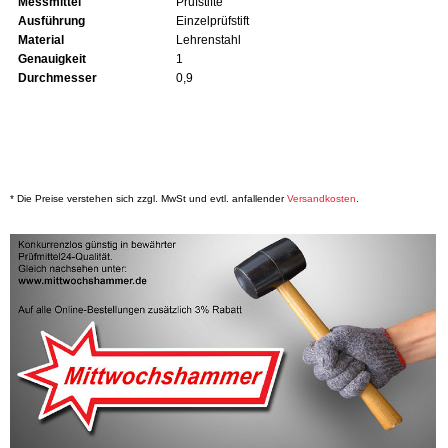
Messmittel
Prüfstifte
Ausführung
Einzelprüfstift
Material
Lehrenstahl
Genauigkeit
1
Durchmesser
0,9
* Die Preise verstehen sich zzgl. MwSt und evtl. anfallender
Versandkosten
.