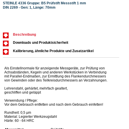
STEINLE 4336 Gruppe: B5 Prüfstift Messstift 1 mm
STEIN
DIN 2269 - Gen: 1, Länge: 70mm
DIN 2
Beschreibung
Downloads und Produktsicherheit
Kalibrierung, ähnliche Produkte und Zusatzartikel
Als Einstellnormale für anzeigende Messgeräte, zur Prüfung von
Achsabständen, Kegeln und anderen Werkstücken in Verbindung
mit Parallel-Endmaßen, zur Ermittlung des Flankendurchmessers
von Gewinden oder des Teilkreisdurchmessers an Verzahnungen.
Lehrenstahl, gehärtet, mehrfach gealtert,
geschliffen und geläppt
Verwendung / Pflege:
Vor dem Gebrauch entfetten und nach dem Gebrauch einfetten!
Rundheit: 0,5 µm
Material: Legierter Werkzeugstahl
Härte: 60 - 64 HRC