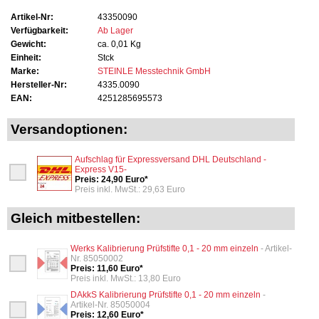
Artikel-Nr:
43350090
Verfügbarkeit:
Ab Lager
Gewicht:
ca. 0,01 Kg
Einheit:
Stck
Marke:
STEINLE Messtechnik GmbH
Hersteller-Nr:
4335.0090
EAN:
4251285695573
Versandoptionen:
Aufschlag für Expressversand DHL Deutschland -
Express V15-
Preis: 24,90 Euro*
Preis inkl. MwSt.: 29,63 Euro
Gleich mitbestellen:
Werks Kalibrierung Prüfstifte 0,1 - 20 mm einzeln
- Artikel-
Nr. 85050002
Preis: 11,60 Euro*
Preis inkl. MwSt.: 13,80 Euro
DAkkS Kalibrierung Prüfstifte 0,1 - 20 mm einzeln
-
Artikel-Nr. 85050004
Preis: 12,60 Euro*