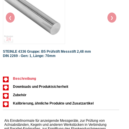
❮
❯
STEINLE 4336 Gruppe: B5 Prüfstift Messstift 2,48 mm
STEIN
DIN 2269 - Gen: 1, Länge: 70mm
DIN 2
Beschreibung
Downloads und Produktsicherheit
Zubehör
Kalibrierung, ähnliche Produkte und Zusatzartikel
Als Einstellnormale für anzeigende Messgeräte, zur Prüfung von
Achsabständen, Kegeln und anderen Werkstücken in Verbindung
mit Parallel-Endmaßen, zur Ermittlung des Flankendurchmessers