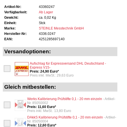
Artikel-Nr:
43360247
Verfügbarkeit:
Ab Lager
Gewicht:
ca. 0,02 Kg
Einheit:
Stck
Marke:
STEINLE Messtechnik GmbH
Hersteller-Nr:
4336.0247
EAN:
4251285697140
Versandoptionen:
Aufschlag für Expressversand DHL Deutschland -
Express V15-
Preis: 24,90 Euro*
Preis inkl. MwSt.: 29,63 Euro
Gleich mitbestellen:
Werks Kalibrierung Prüfstifte 0,1 - 20 mm einzeln
- Artikel-
Nr. 85050002
Preis: 11,60 Euro*
Preis inkl. MwSt.: 13,80 Euro
DAkkS Kalibrierung Prüfstifte 0,1 - 20 mm einzeln
- Artikel-
Nr. 85050004
Preis: 12,60 Euro*