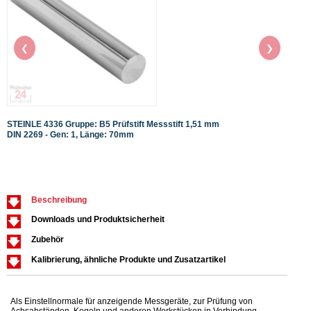
❮
❯
STEINLE 4336 Gruppe: B5 Prüfstift Messstift 1,51 mm
STEIN
DIN 2269 - Gen: 1, Länge: 70mm
DIN 2
Beschreibung
Downloads und Produktsicherheit
Zubehör
Kalibrierung, ähnliche Produkte und Zusatzartikel
Als Einstellnormale für anzeigende Messgeräte, zur Prüfung von
Achsabständen, Kegeln und anderen Werkstücken in Verbindung