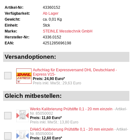
Artikel-Nr:
43360152
Verfügbarkeit:
Ab Lager
Gewicht:
ca. 0,01 Kg
Einheit:
Stck
Marke:
STEINLE Messtechnik GmbH
Hersteller-Nr:
4336.0152
EAN:
4251285696198
Versandoptionen:
Aufschlag für Expressversand DHL Deutschland -
Express V15-
Preis: 24,90 Euro*
Preis inkl. MwSt.: 29,63 Euro
Gleich mitbestellen:
Werks Kalibrierung Prüfstifte 0,1 - 20 mm einzeln
- Artikel-
Nr. 85050002
Preis: 11,60 Euro*
Preis inkl. MwSt.: 13,80 Euro
DAkkS Kalibrierung Prüfstifte 0,1 - 20 mm einzeln
- Artikel-
Nr. 85050004
Preis: 12,60 Euro*