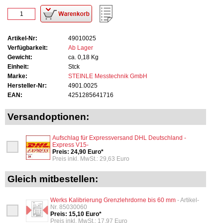
Artikel-Nr:
49010025
Verfügbarkeit:
Ab Lager
Gewicht:
ca. 0,18 Kg
Einheit:
Stck
Marke:
STEINLE Messtechnik GmbH
Hersteller-Nr:
4901.0025
EAN:
4251285641716
Versandoptionen:
Aufschlag für Expressversand DHL Deutschland -
Express V15-
Preis: 24,90 Euro*
Preis inkl. MwSt.: 29,63 Euro
Gleich mitbestellen:
Werks Kalibrierung Grenzlehrdorne bis 60 mm
- Artikel-
Nr. 85030060
Preis: 15,10 Euro*
Preis inkl. MwSt.: 17,97 Euro