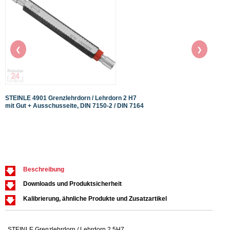
❮
❯
STEINLE 4901 Grenzlehrdorn / Lehrdorn 2 H7
STEIN
mit Gut + Ausschusseite, DIN 7150-2 / DIN 7164
mit G
Beschreibung
Downloads und Produktsicherheit
Kalibrierung, ähnliche Produkte und Zusatzartikel
STEINLE Grenzlehrdorn / Lehrdorn 2,5H7