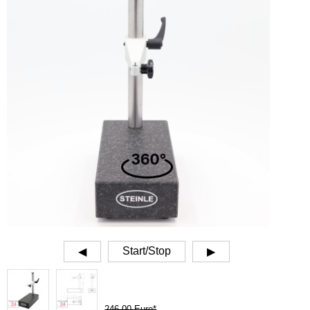
Start/Stop
◀
▶
246,00 Euro*