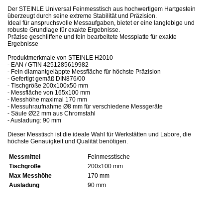
Der STEINLE Universal Feinmesstisch aus hochwertigem Hartgestein
überzeugt durch seine extreme Stabilität und Präzision.
Ideal für anspruchsvolle Messaufgaben, bietet er eine langlebige und
robuste Grundlage für exakte Ergebnisse.
Präzise geschliffene und fein bearbeitete Messplatte für exakte
Ergebnisse
Produktmerkmale von STEINLE H2010
- EAN / GTIN 4251285619982
- Fein diamantgeläppte Messfläche für höchste Präzision
- Gefertigt gemäß DIN876/00
- Tischgröße 200x100x50 mm
- Messfläche von 165x100 mm
- Messhöhe maximal 170 mm
- Messuhraufnahme Ø8 mm für verschiedene Messgeräte
- Säule Ø22 mm aus Chromstahl
- Ausladung: 90 mm
Dieser Messtisch ist die ideale Wahl für Werkstätten und Labore, die
höchste Genauigkeit und Qualität benötigen.
Messmittel
Feinmesstische
Tischgröße
200x100 mm
Max Messhöhe
170 mm
Ausladung
90 mm