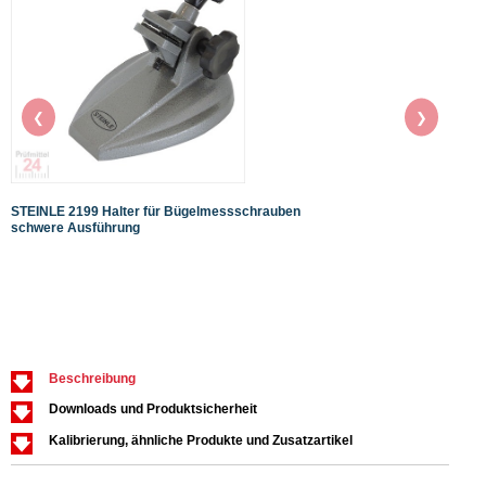
❮
❯
STEINLE 2199 Halter für Bügelmessschrauben
STEIN
schwere Ausführung
Ables
Tiefe
Aktio
Nur s
Beschreibung
Downloads und Produktsicherheit
Kalibrierung, ähnliche Produkte und Zusatzartikel