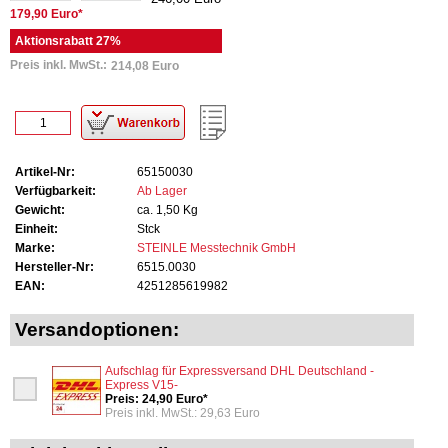
179,90 Euro*
Aktionsrabatt 27%
Preis inkl. MwSt.:
214,08 Euro
Artikel-Nr:
65150030
Verfügbarkeit:
Ab Lager
Gewicht:
ca. 1,50 Kg
Einheit:
Stck
Marke:
STEINLE Messtechnik GmbH
Hersteller-Nr:
6515.0030
EAN:
4251285619982
Versandoptionen:
Aufschlag für Expressversand DHL Deutschland -
Express V15-
Preis: 24,90 Euro*
Preis inkl. MwSt.: 29,63 Euro