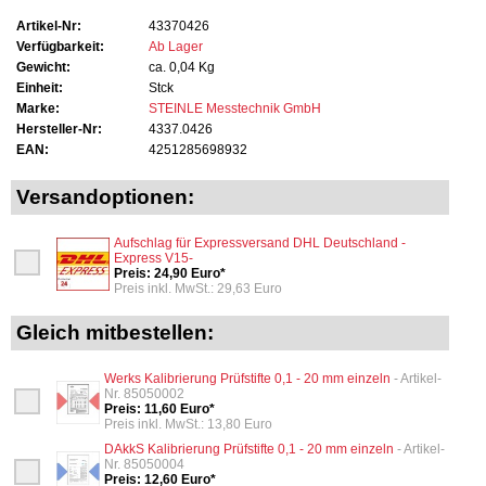
Artikel-Nr:
43370426
Verfügbarkeit:
Ab Lager
Gewicht:
ca. 0,04 Kg
Einheit:
Stck
Marke:
STEINLE Messtechnik GmbH
Hersteller-Nr:
4337.0426
EAN:
4251285698932
Versandoptionen:
Aufschlag für Expressversand DHL Deutschland -
Express V15-
Preis: 24,90 Euro*
Preis inkl. MwSt.: 29,63 Euro
Gleich mitbestellen:
Werks Kalibrierung Prüfstifte 0,1 - 20 mm einzeln
- Artikel-
Nr. 85050002
Preis: 11,60 Euro*
Preis inkl. MwSt.: 13,80 Euro
DAkkS Kalibrierung Prüfstifte 0,1 - 20 mm einzeln
- Artikel-
Nr. 85050004
Preis: 12,60 Euro*