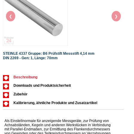
❮
❯
STEINLE 4337 Gruppe: B6 Prüfstift Messstift 4,14 mm
STEIN
DIN 2269 - Gen: 1, Länge: 70mm
DIN 2
Beschreibung
Downloads und Produktsicherheit
Zubehör
Kalibrierung, ähnliche Produkte und Zusatzartikel
Als Einstellnormale für anzeigende Messgeräte, zur Prüfung von
Achsabständen, Kegeln und anderen Werkstücken in Verbindung
mit Parallel-Endmaßen, zur Ermittlung des Flankendurchmessers
von Gewinden oder des Teilkreisdurchmessers an Verzahnungen.