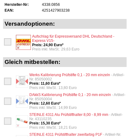
Hersteller-Nr:
4338.0856
EAN:
4251427903238
Versandoptionen:
Aufschlag für Expressversand DHL Deutschland -
Express V15-
Preis: 24,90 Euro*
Preis inkl. MwSt.: 29,63 Euro
Gleich mitbestellen:
Werks Kalibrierung Prüfstifte 0,1 - 20 mm einzeln
- Artikel-
Nr. 85050002
Preis: 11,60 Euro*
Preis inkl. MwSt.: 13,80 Euro
DAkkS Kalibrierung Prüfstifte 0,1 - 20 mm einzeln
- Artikel-
Nr. 85050004
Preis: 12,60 Euro*
Preis inkl. MwSt.: 14,99 Euro
STEINLE 4311 Alu Prüfstifthalter 8,00 - 8,99 mm
- Artikel-
Nr. 43110235
Preis: 15,30 Euro*
Preis inkl. MwSt.: 18,21 Euro
STEINLE 4311 Prüfstifthalter zweifarbig P1F
- Artikel-Nr.