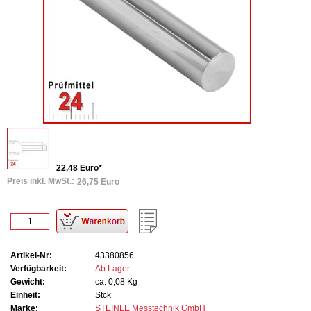
22,48 Euro*
Preis inkl. MwSt.:
26,75 Euro
Artikel-Nr:
43380856
Verfügbarkeit:
Ab Lager
Gewicht:
ca. 0,08 Kg
Einheit:
Stck
Marke:
STEINLE Messtechnik GmbH