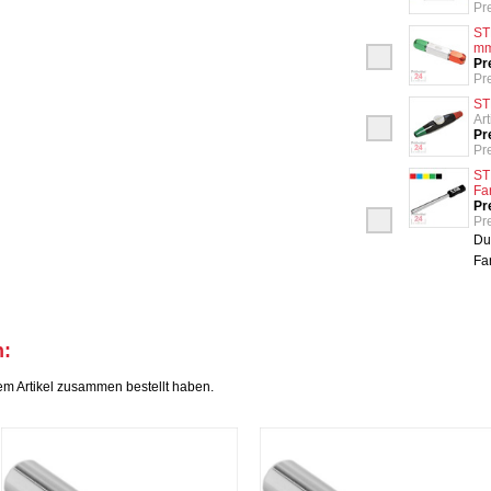
Pr
ST
m
Pr
Pr
ST
Ar
Pr
Pr
ST
Fa
Pr
Pr
Du
Fa
h:
em Artikel zusammen bestellt haben.