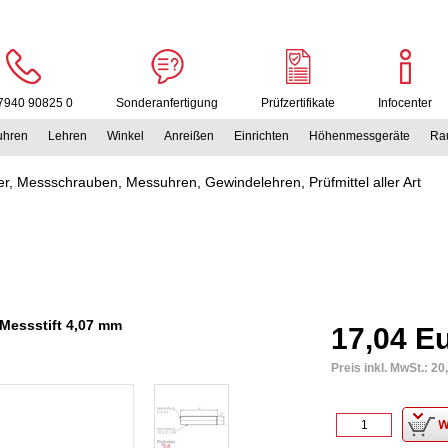
7940 90825 0
Sonderanfertigung
Prüfzertifikate
Infocenter
uhren
Lehren
Winkel
Anreißen
Einrichten
Höhenmessgeräte
Rau
r, Messschrauben, Messuhren, Gewindelehren, Prüfmittel aller Art
 Messstift 4,07 mm
17,04 E
Preis inkl. MwSt.:
20