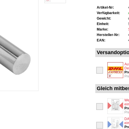
Artikel-Nr:
Verfügbarkeit:
Gewicht:
Einheit:
Marke:
Hersteller-Nr:
EAN:
Versandopti
Au
De
Pr
Pr
Gleich mitbes
We
ei
Pr
Pr
DA
ei
Pr