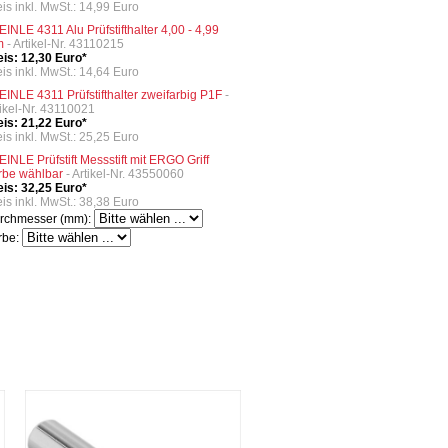
eis inkl. MwSt.: 14,99 Euro
EINLE 4311 Alu Prüfstifthalter 4,00 - 4,99
m
- Artikel-Nr. 43110215
eis: 12,30 Euro*
eis inkl. MwSt.: 14,64 Euro
EINLE 4311 Prüfstifthalter zweifarbig P1F
-
tikel-Nr. 43110021
eis: 21,22 Euro*
eis inkl. MwSt.: 25,25 Euro
EINLE Prüfstift Messstift mit ERGO Griff
rbe wählbar
- Artikel-Nr. 43550060
eis: 32,25 Euro*
eis inkl. MwSt.: 38,38 Euro
rchmesser (mm):
rbe: