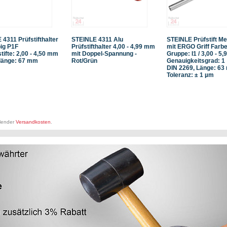
4311 Prüfstifthalter
STEINLE 4311 Alu
STEINLE Prüfstift Me
ig P1F
Prüfstifthalter 4,00 - 4,99 mm
mit ERGO Griff Farb
stifte: 2,00 - 4,50 mm
mit Doppel-Spannung -
Gruppe: I1 / 3,00 - 5
änge: 67 mm
Rot/Grün
Genauigkeitsgrad: 1
DIN 2269, Länge: 63
Toleranz: ± 1 µm
llender
Versandkosten
.