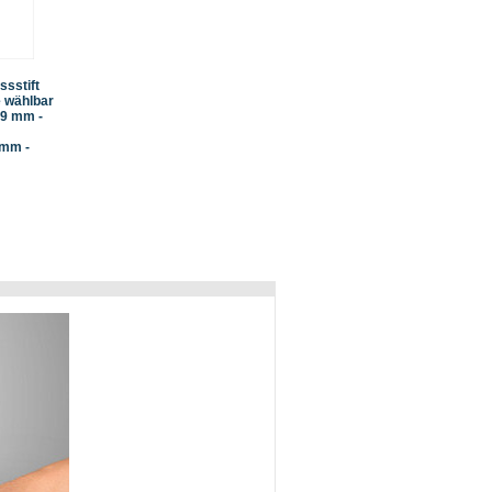
ssstift
e wählbar
,99 mm -
 mm -