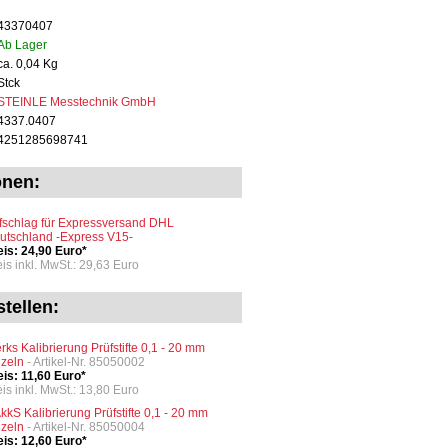
43370407
Ab Lager
ca. 0,04 Kg
Stck
STEINLE Messtechnik GmbH
4337.0407
4251285698741
onen:
fschlag für Expressversand DHL
utschland -Express V15-
eis: 24,90 Euro*
eis inkl. MwSt.: 29,63 Euro
tellen:
rks Kalibrierung Prüfstifte 0,1 - 20 mm
nzeln
- Artikel-Nr. 85050002
eis: 11,60 Euro*
eis inkl. MwSt.: 13,80 Euro
kkS Kalibrierung Prüfstifte 0,1 - 20 mm
nzeln
- Artikel-Nr. 85050004
eis: 12,60 Euro*