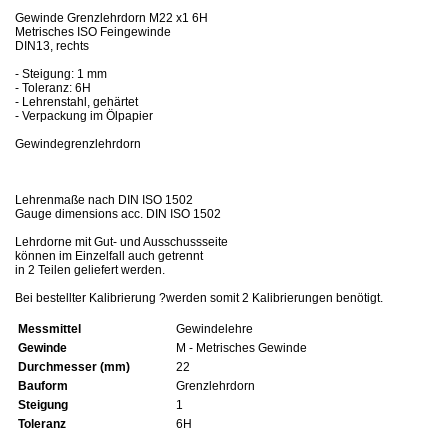
Gewinde Grenzlehrdorn M22 x1 6H
Metrisches ISO Feingewinde
DIN13, rechts
- Steigung: 1 mm
- Toleranz: 6H
- Lehrenstahl, gehärtet
- Verpackung im Ölpapier
Gewindegrenzlehrdorn
Lehrenmaße nach DIN ISO 1502
Gauge dimensions acc. DIN ISO 1502
Lehrdorne mit Gut- und Ausschussseite
können im Einzelfall auch getrennt
in 2 Teilen geliefert werden.
Bei bestellter Kalibrierung ?werden somit 2 Kalibrierungen benötigt.
Messmittel
Gewindelehre
Gewinde
M - Metrisches Gewinde
Durchmesser (mm)
22
Bauform
Grenzlehrdorn
Steigung
1
Toleranz
6H