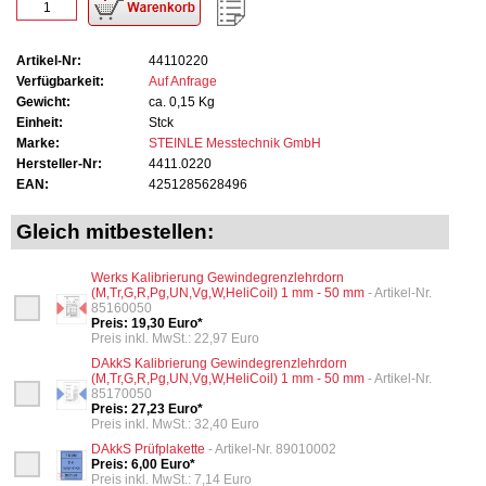
Artikel-Nr:
44110220
Verfügbarkeit:
Auf Anfrage
Gewicht:
ca. 0,15 Kg
Einheit:
Stck
Marke:
STEINLE Messtechnik GmbH
Hersteller-Nr:
4411.0220
EAN:
4251285628496
Gleich mitbestellen:
Werks Kalibrierung Gewindegrenzlehrdorn
(M,Tr,G,R,Pg,UN,Vg,W,HeliCoil) 1 mm - 50 mm
- Artikel-Nr.
85160050
Preis: 19,30 Euro*
Preis inkl. MwSt.: 22,97 Euro
DAkkS Kalibrierung Gewindegrenzlehrdorn
(M,Tr,G,R,Pg,UN,Vg,W,HeliCoil) 1 mm - 50 mm
- Artikel-Nr.
85170050
Preis: 27,23 Euro*
Preis inkl. MwSt.: 32,40 Euro
DAkkS Prüfplakette
- Artikel-Nr. 89010002
Preis: 6,00 Euro*
Preis inkl. MwSt.: 7,14 Euro