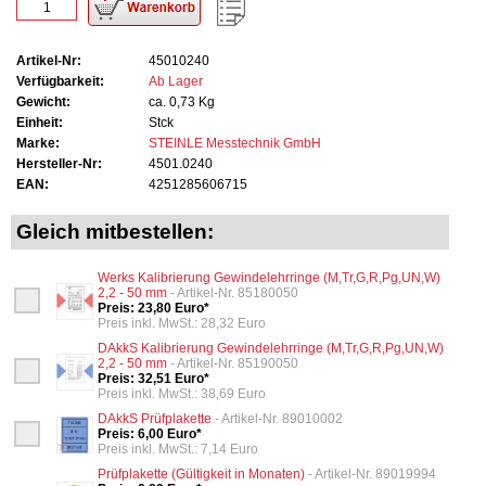
Artikel-Nr:
45010240
Verfügbarkeit:
Ab Lager
Gewicht:
ca. 0,73 Kg
Einheit:
Stck
Marke:
STEINLE Messtechnik GmbH
Hersteller-Nr:
4501.0240
EAN:
4251285606715
Gleich mitbestellen:
Werks Kalibrierung Gewindelehrringe (M,Tr,G,R,Pg,UN,W)
2,2 - 50 mm
- Artikel-Nr. 85180050
Preis: 23,80 Euro*
Preis inkl. MwSt.: 28,32 Euro
DAkkS Kalibrierung Gewindelehrringe (M,Tr,G,R,Pg,UN,W)
2,2 - 50 mm
- Artikel-Nr. 85190050
Preis: 32,51 Euro*
Preis inkl. MwSt.: 38,69 Euro
DAkkS Prüfplakette
- Artikel-Nr. 89010002
Preis: 6,00 Euro*
Preis inkl. MwSt.: 7,14 Euro
Prüfplakette (Gültigkeit in Monaten)
- Artikel-Nr. 89019994