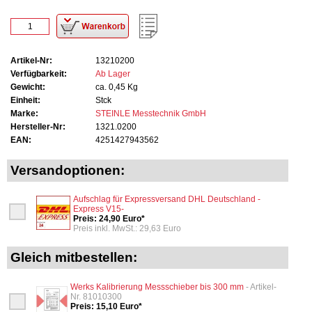
Artikel-Nr:
13210200
Verfügbarkeit:
Ab Lager
Gewicht:
ca. 0,45 Kg
Einheit:
Stck
Marke:
STEINLE Messtechnik GmbH
Hersteller-Nr:
1321.0200
EAN:
4251427943562
Versandoptionen:
Aufschlag für Expressversand DHL Deutschland -
Express V15-
Preis: 24,90 Euro*
Preis inkl. MwSt.: 29,63 Euro
Gleich mitbestellen:
Werks Kalibrierung Messschieber bis 300 mm
- Artikel-
Nr. 81010300
Preis: 15,10 Euro*