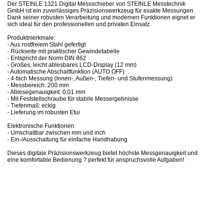
Der STEINLE 1321 Digital Messschieber von STEINLE Messtechnik
GmbH ist ein zuverlässiges Präzisionswerkzeug für exakte Messungen.
Dank seiner robusten Verarbeitung und modernen Funktionen eignet er
sich ideal für den professionellen und privaten Einsatz.
Produktmerkmale:
- Aus rostfreiem Stahl gefertigt
- Rückseite mit praktischer Gewindetabelle
- Entspricht der Norm DIN 862
- Großes, leicht ablesbares LCD-Display (12 mm)
- Automatische Abschaltfunktion (AUTO OFF)
- 4-fach Messung (Innen-, Außen-, Tiefen- und Stufenmessung)
- Messbereich: 200 mm
- Ablesegenauigkeit: 0,01 mm
- Mit Feststellschraube für stabile Messergebnisse
- Tiefenmaß: eckig
- Lieferung im robusten Etui
Elektronische Funktionen:
- Umschaltbar zwischen mm und inch
- Ein-/Ausschaltung für einfache Handhabung
Dieses digitale Präzisionswerkzeug bietet höchste Messgenauigkeit und
eine komfortable Bedienung ? perfekt für anspruchsvolle Aufgaben!