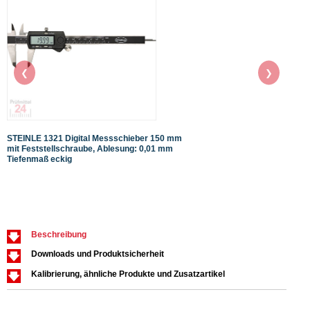
❮
❯
STEINLE 1321 Digital Messschieber 150 mm
STEIN
mit Feststellschraube, Ablesung: 0,01 mm
mit F
Tiefenmaß eckig
Tiefe
Beschreibung
Downloads und Produktsicherheit
Kalibrierung, ähnliche Produkte und Zusatzartikel