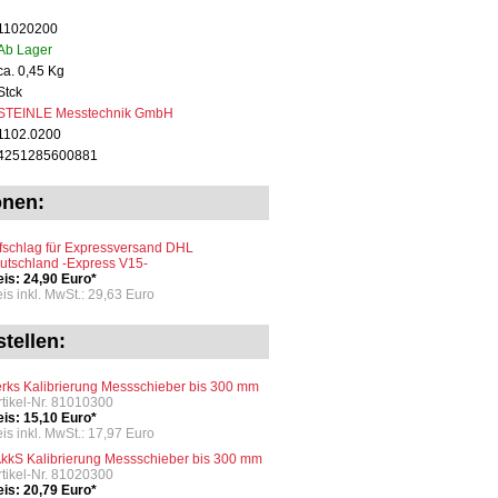
11020200
Ab Lager
ca. 0,45 Kg
Stck
STEINLE Messtechnik GmbH
1102.0200
4251285600881
onen:
fschlag für Expressversand DHL
utschland -Express V15-
eis: 24,90 Euro*
eis inkl. MwSt.: 29,63 Euro
tellen:
rks Kalibrierung Messschieber bis 300 mm
Artikel-Nr. 81010300
eis: 15,10 Euro*
eis inkl. MwSt.: 17,97 Euro
kkS Kalibrierung Messschieber bis 300 mm
Artikel-Nr. 81020300
eis: 20,79 Euro*