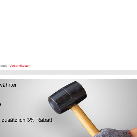
llender
Versandkosten
.