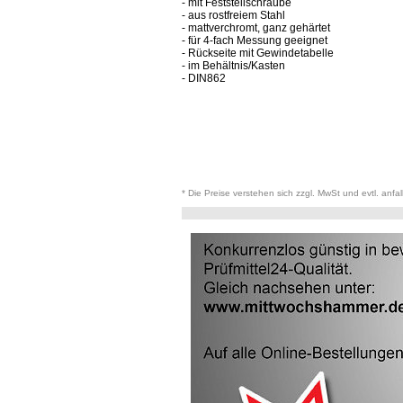
- mit Feststellschraube
- aus rostfreiem Stahl
- mattverchromt, ganz gehärtet
- für 4-fach Messung geeignet
- Rückseite mit Gewindetabelle
- im Behältnis/Kasten
- DIN862
* Die Preise verstehen sich zzgl. MwSt und evtl. anfa