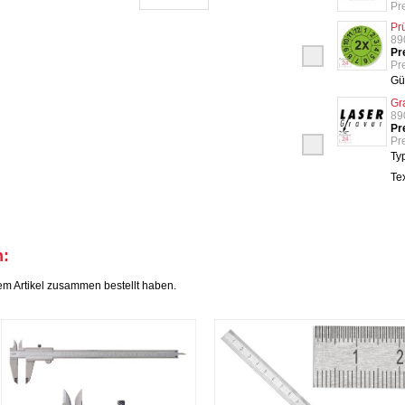
Pr
Pr
89
Pr
Pre
Gü
Gr
89
Pr
Pre
Ty
Te
h:
em Artikel zusammen bestellt haben.