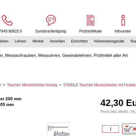
7940 90825 0
Sonderanfertigung
Prüfzertifikate
Infocenter
uhren
Lehren
Winkel
Anreißen
Einrichten
Höhenmessgeräte
Rau
r, Messschrauben, Messuhren, Gewindelehren, Prüfmittel aller Art
r
>
Taschen Messschieber Analog
>
STEINLE Taschen Messschieber mit Festste
ber 200 mm
42,30 E
0,05 mm
Preis inkl. MwSt.:
50