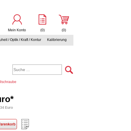
Mein Konto
(0)
(0)
heit / Optik / Kraft / Kontur
Kalibrierung
llschraube
uro*
,34 Euro