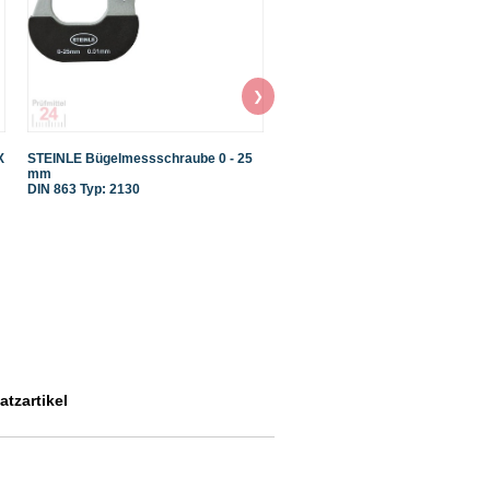
❯
X
STEINLE Bügelmessschraube 0 - 25
STEINLE 4101 Fühlerlehre im Sat
mm
Blatt
DIN 863 Typ: 2130
0,03-1,00 mm
tzartikel