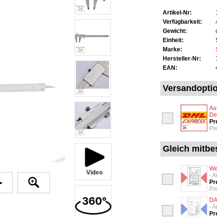
Artikel-Nr:
Verfügbarkeit:
Gewicht:
Einheit:
Marke:
Hersteller-Nr:
EAN:
Versandopti
Au
De
Pr
Pr
Gleich mitbes
We
- 
▶
Pr
Pr
DA
- 
Pr