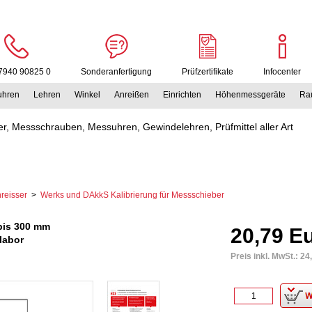
7940 90825 0
Sonderanfertigung
Prüfzertifikate
Infocenter
uhren
Lehren
Winkel
Anreißen
Einrichten
Höhenmessgeräte
Rau
r, Messschrauben, Messuhren, Gewindelehren, Prüfmittel aller Art
reisser
>
Werks und DAkkS Kalibrierung für Messschieber
bis 300 mm
20,79 E
labor
Preis inkl. MwSt.:
24