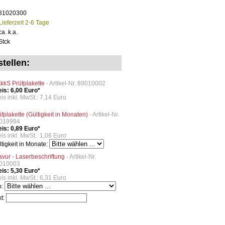
81020300
Lieferzeit 2-6 Tage
ca. k.a.
Stck
tellen:
kkS Prüfplakette
- Artikel-Nr. 89010002
eis: 6,00 Euro*
is inkl. MwSt.: 7,14 Euro
üfplakette (Gültigkeit in Monaten)
- Artikel-Nr.
019994
eis: 0,89 Euro*
is inkl. MwSt.: 1,06 Euro
ltigkeit in Monate:
avur - Laserbeschriftung
- Artikel-Nr.
010003
eis: 5,30 Euro*
is inkl. MwSt.: 6,31 Euro
p:
xt: