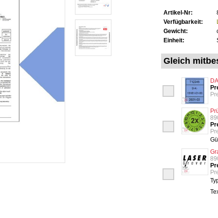
Artikel-Nr:
Verfügbarkeit:
Gewicht:
Einheit:
Gleich mitbes
DA
Pr
Pre
Pr
89
Pr
Pre
Gü
Gr
89
Pr
Pre
Ty
Te