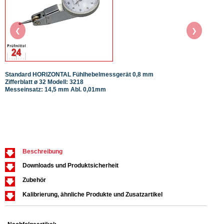
❮
❯
Standard HORIZONTAL Fühlhebelmessgerät 0,8 mm
STEIN
Zifferblatt ø 32 Modell: 3218
inkl. 
Messeinsatz: 14,5 mm Abl. 0,01mm
63x5
Beschreibung
Downloads und Produktsicherheit
Zubehör
Kalibrierung, ähnliche Produkte und Zusatzartikel