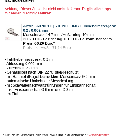
Nachfolgeartikel:
Achtung! Dieser Artikel ist nicht mehr lieferbar. Es gibt allerdings
folgenden Nachfolgeartikel:
ArtNr. 36070010 | STEINLE 3607 Fühlhebelmessgerät
0,2 / 0,002 mm
Messeinsatz: 14,7 mm / Außenring: 40 mm
36070010 / Bezifferung: 0-100-0 / Bauform: horizontal
Preis: 60,20 Euro*
Preis inkl. MwSt.: 71,64 Euro
- Fühlhebelmessgerät: 0,2 mm
- Ablessung 0,002 mm
- Ziffernblatt: 32 mm
- Genauigkeit nach DIN 2270, stoßgeschützt
- mit Hartmetallkugel bestücktem Messeinsatz Ø 2 mm
- automatische Umkehr der Messrichtung
- mit Schwalbenschwanzführungen für Einspannschaft
- inkl. Einspannschaft Ø 6 mm und Ø 8 mm
- im Etui
* Die Preise verstehen sich zzgl. MwSt und evtl. anfallender
Versandkosten
.