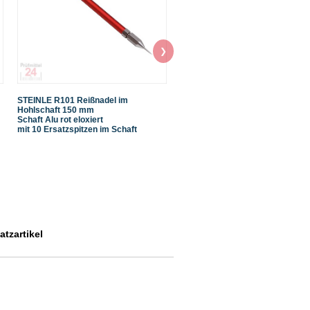
❯
STEINLE R101 Reißnadel im
STEINLE R10 Reißnadel aus
Hohlschaft 150 mm
Hartmetall Druckbleistift 146 m
Schaft Alu rot eloxiert
in Kugelschreiberform inkl. Clip
mit 10 Ersatzspitzen im Schaft
mit Fallmechanik Spitze
austauschbar
Aktionspreis gültig bis 30.09.202
Nur solange der Vorrat reicht
tzartikel