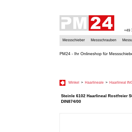
+49 
Messschieber
Messschrauben
Mess
PM24 - Ihr Onlineshop für Messschiebe
Winkel
>
Haarlineale
>
Haarlineal I
Steinle 6102 Haarlineal Rostfreier
DIN874/00