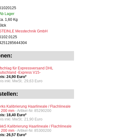
61020125
Ab Lager
ca. 1,60 Kg
Stck
STEINLE Messtechnik GmbH
6102.0125
4251285644304
onen:
fschlag für Expressversand DHL
utschland -Express V15-
eis: 24,90 Euro*
eis inkl. MwSt.: 29,63 Euro
tellen:
rks Kalibrierung Haarlineale / Flachlineale
s 200 mm
- Artikel-Nr. 85290200
eis: 18,40 Euro*
eis inkl. MwSt.: 21,90 Euro
kkS Kalibrierung Haarlineale / Flachlineale
s 200 mm
- Artikel-Nr. 85300200
eis: 26,57 Euro*