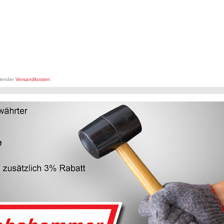
llender
Versandkosten
.