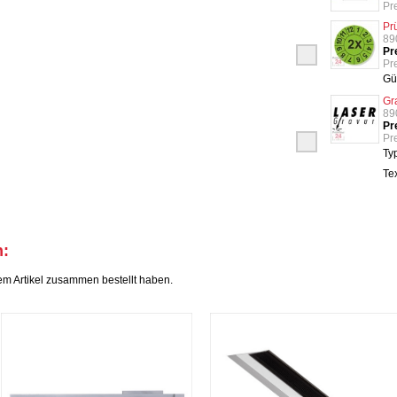
Pr
Pr
89
Pr
Pre
Gü
Gr
89
Pr
Pre
Ty
Te
h:
em Artikel zusammen bestellt haben.