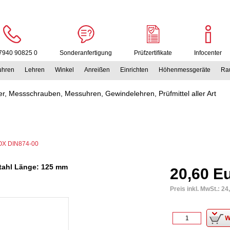
7940 90825 0
Sonderanfertigung
Prüfzertifikate
Infocenter
uhren
Lehren
Winkel
Anreißen
Einrichten
Höhenmessgeräte
Rau
r, Messschrauben, Messuhren, Gewindelehren, Prüfmittel aller Art
NOX DIN874-00
 Stahl Länge: 125 mm
20,60 E
Preis inkl. MwSt.:
24