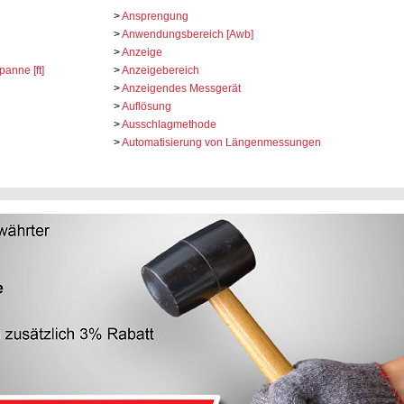
>
Ansprengung
>
Anwendungsbereich [Awb]
>
Anzeige
anne [ft]
>
Anzeigebereich
>
Anzeigendes Messgerät
>
Auflösung
>
Ausschlagmethode
>
Automatisierung von Längenmessungen