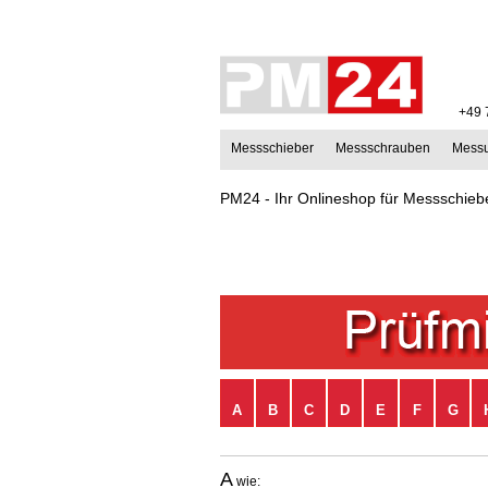
+49 
Messschieber
Messschrauben
Mess
PM24 - Ihr Onlineshop für Messschiebe
A
B
C
D
E
F
G
A
wie: