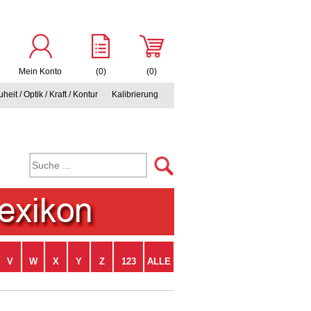
Mein Konto
(0)
(0)
heit / Optik / Kraft / Kontur
Kalibrierung
V
W
X
Y
Z
123
ALLE