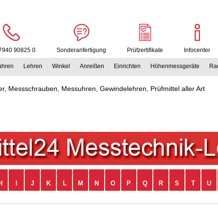
7940 90825 0
Sonderanfertigung
Prüfzertifikate
Infocenter
uhren
Lehren
Winkel
Anreißen
Einrichten
Höhenmessgeräte
Rau
r, Messschrauben, Messuhren, Gewindelehren, Prüfmittel aller Art
H
I
J
K
L
M
N
O
P
Q
R
S
T
U