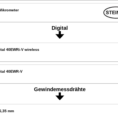
Mikrometer
Digital
tal 40EWRi-V wireless
ital 40EWR-V
Gewindemessdrähte
6,35 mm