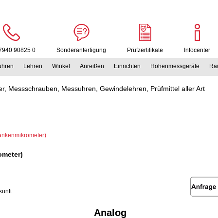
7940 90825 0
Sonderanfertigung
Prüfzertifikate
Infocenter
uhren
Lehren
Winkel
Anreißen
Einrichten
Höhenmessgeräte
Rau
r, Messschrauben, Messuhren, Gewindelehren, Prüfmittel aller Art
ankenmikrometer)
ometer)
unft
Analog