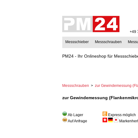
+49 
Messschieber
Messschrauben
Mess
PM24 - Ihr Onlineshop für Messschiebe
Messschrauben
>
zur Gewindemessung (Fl
zur Gewindemessung (Flankenmikr
Ab Lager
Express möglich
Auf Anfrage
Markenherk