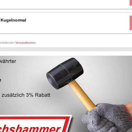
r Kugelnormal
 anfallender
Versandkosten
.