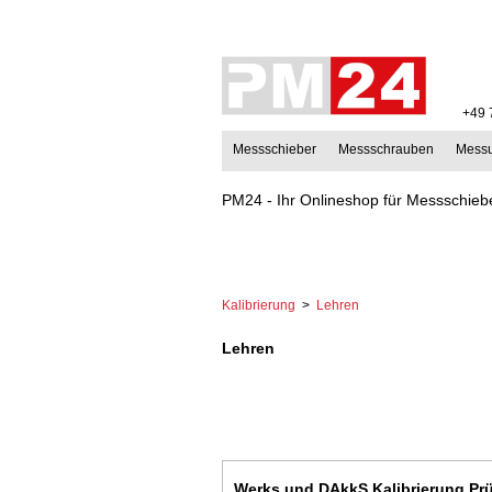
+49 
Messschieber
Messschrauben
Mess
PM24 - Ihr Onlineshop für Messschiebe
Kalibrierung
>
Lehren
Lehren
Werks und DAkkS Kalibrierung Prü