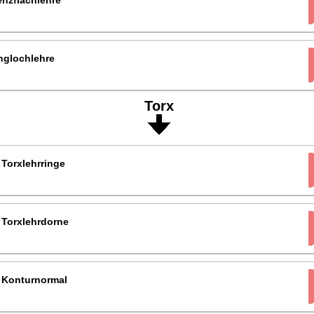
nglochlehre
Torx
 Torxlehrringe
 Torxlehrdorne
r Konturnormal