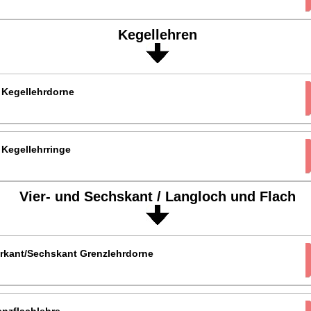
Kegellehren
 Kegellehrdorne
 Kegellehrringe
Vier- und Sechskant / Langloch und Flach
erkant/Sechskant Grenzlehrdorne
nzflachlehre