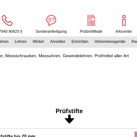
7940 90825 0
Sonderanfertigung
Prüfzertifikate
Infocenter
uhren
Lehren
Winkel
Anreißen
Einrichten
Höhenmessgeräte
Rau
r, Messschrauben, Messuhren, Gewindelehren, Prüfmittel aller Art
Prüfstifte
fstifte bis 20 mm