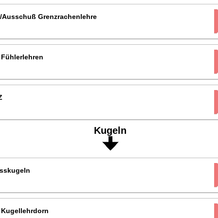
-/Ausschuß Grenzrachenlehre
 Fühlerlehren
Z
Kugeln
esskugeln
 Kugellehrdorn