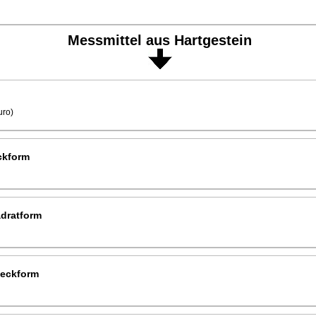
Messmittel aus Hartgestein
uro)
ckform
dratform
ieckform