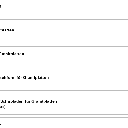
0
tplatten
ranitplatten
schform für Granitplatten
chubladen für Granitplatten
uro)
r