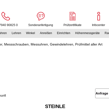
7940 90825 0
Sonderanfertigung
Prüfzertifikate
Infocenter
uhren
Lehren
Winkel
Anreißen
Einrichten
Höhenmessgeräte
Rau
r, Messschrauben, Messuhren, Gewindelehren, Prüfmittel aller Art
unft
STEINLE