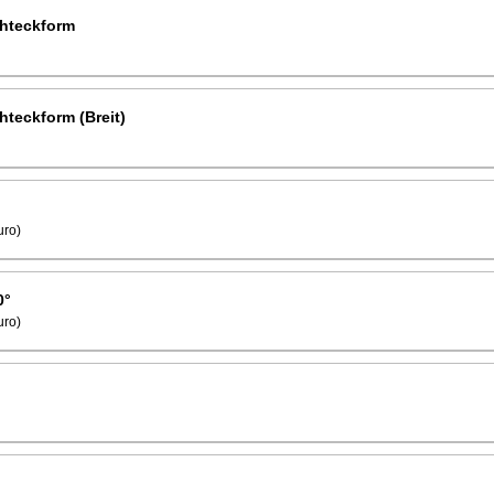
hteckform
teckform (Breit)
uro)
0°
uro)