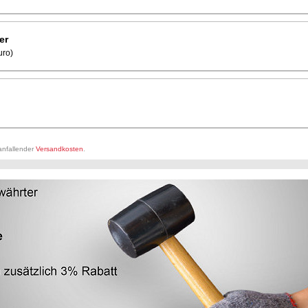
er
uro)
 anfallender
Versandkosten
.