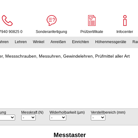
7940 90825 0
Sonderanfertigung
Prüfzertifikate
Infocenter
uhren
Lehren
Winkel
Anreißen
Einrichten
Höhenmessgeräte
Rau
r, Messschrauben, Messuhren, Gewindelehren, Prüfmittel aller Art
ung
Messkraft (N)
Widerholbarkeit (µm)
Verstellbereich (mm)
Messtaster